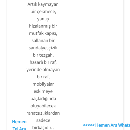
Artık kaymayan
bir çekmece,
yanlış
hizalanmış bir
mutfak kapısı,
sallanan bir
sandalye, çizik
bir tezgah,
hasarlı bir raf,
yerinde olmayan
bir raf,
mobilyalar
eskimeye
başladığında
oluşabilecek
rahatsızlıklardan
sadece
Hemen
<<<<< Hemen Ara What
birkaçıdır. .
Tel Ara