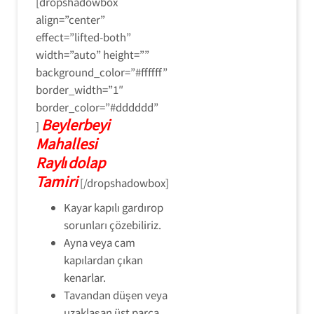
[dropshadowbox
align=”center”
effect=”lifted-both”
width=”auto” height=””
background_color=”#ffffff”
border_width=”1″
border_color=”#dddddd”
Beylerbeyi
]
Mahallesi
Raylıdolap
Tamiri
[/dropshadowbox]
Kayar kapılı gardırop
sorunları çözebiliriz.
Ayna veya cam
kapılardan çıkan
kenarlar.
Tavandan düşen veya
uzaklaşan üst parça.