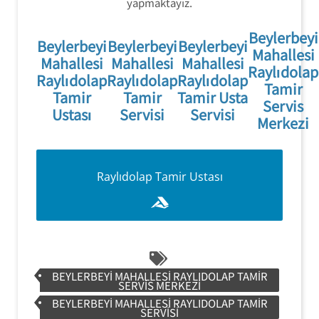
yapmaktayız.
Beylerbeyi
Beylerbeyi
Beylerbeyi
Beylerbeyi
Mahallesi
Mahallesi
Mahallesi
Mahallesi
Raylıdolap
Raylıdolap
Raylıdolap
Raylıdolap
Tamir
Tamir
Tamir
Tamir Usta
Servis
Ustası
Servisi
Servisi
Merkezi
Raylıdolap Tamir Servisi
Raylıdolap Tamir Ustası
554 858 1312
BEYLERBEYI MAHALLESI RAYLIDOLAP TAMIR
SERVIS MERKEZI
BEYLERBEYI MAHALLESI RAYLIDOLAP TAMIR
SERVISI