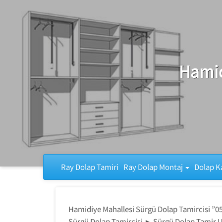
Ray Dolap Tamiri
Hamid
Ray Dolap Tamiri
Ray Dolap Montaj
Dolap K
Hamidiye Mahallesi Sürgü Dolap Tamircisi ”
Sürgü Dolap Tamircisi ► Sürgü Dolap Tamir 