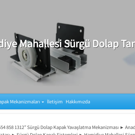
iye Mahallesi Sürgü Dolap Tam
apak Mekanizmaları
İletişim
Hakkımızda
0554 858 1312” Sürgü Dolap Kapak Yavaşlatma Mekanizması ► Ana
Ustası ► Sürgü Dolap Kapak Sistemleri ► Hamidiye Mahallesi Sü