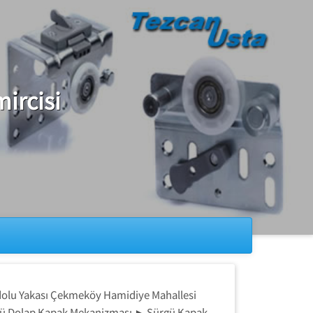
ircisi
dolu Yakası Çekmeköy Hamidiye Mahallesi
rgü Dolap Kapak Mekanizması ► Sürgü Kapak