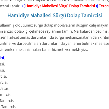
stemi Tamiri.
((
Hamidiye Mahallesi Sürgü Dolap Tamircisi
))
Tezca
Hamidiye Mahallesi Sürgü Dolap Tamircisi
Kullanmış olduğunuz sürgü dolap mobilyaların düzgün çalışmayan
n arızalı dolap içi çekmece raylarının tamiri, Markalardan bağıms
zeri fiziksel temas durumlarında sürgü mekanizmaların dan kırılma
ırılma, ve darbe almaları durumlarında yenilerini bulmak maalese
 sistemleri mekanizmaları tamir hizmeti vermekteyiz..
isi
.
si.
si.
cisi.
cisi.
Ustası.
mircisi.
Tamircisi.
 Tamircisi.