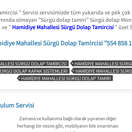
ircisi ” Servisi servisimizde tüm yukarıda ve pek çok
amında olmayan ”Sürgü dolap tamiri” Sürgü dolap Mon
 ve ”
Hamidiye Mahallesi Sürgü Dolap Tamircisi
” özel 
diye Mahallesi Sürgü Dolap Tamircisi ”554 858 
ALLESI SÜRGÜ DOLAP TAMIRCISI
HAMIDIYE MAHALLESI SÜRG
SÜRGÜ DOLAP KAPAK SISTEMLERI
HAMIDIYE MAHALLESI SÜRG
HAMIDIYE MAHALLESI SÜRGÜ DOLAP TAMIRI
ulum Servisi
Zamana ve kullanıma bağlı olarak yıpranan diğer
herhangi bir nesne gibi, mobilyanın bile onarılması