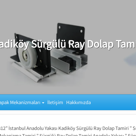
adiköy Sürgülü Ray Dolap Tami
apak Mekanizmaları
İletişim
Hakkımızda
12” İstanbul Anadolu Yakası Kadiköy Sürgülü Ray Dolap Tamiri ” S
Mekanizma Tamiri ” Sürgülü Ray Dolap Tamiri Anadolu Yakası ” Sürg