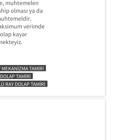
irse, muhtemelen
ahip olması ya da
muhtemeldir.
maksimum verimde
 dolap kayar
mekteyiz.
 MEKANIZMA TAMIRI
DOLAP TAMIRI
Ü RAY DOLAP TAMIRI