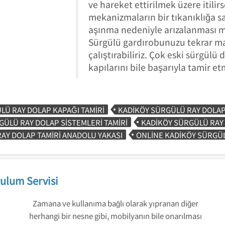
ve hareket ettirilmek üzere itil
mekanizmaların bir tıkanıklığa s
aşınma nedeniyle arızalanması 
Sürgülü gardırobunuzu tekrar 
çalıştırabiliriz. Çok eski sürgülü
kapılarını bile başarıyla tamir et
LÜ RAY DOLAP KAPAĞI TAMIRI
KADIKÖY SÜRGÜLÜ RAY DOLAP
GÜLÜ RAY DOLAP SISTEMLERI TAMIRI
KADIKÖY SÜRGÜLÜ RAY 
AY DOLAP TAMIRI ANADOLU YAKASI
ONLINE KADIKÖY SÜRGÜL
ulum Servisi
Zamana ve kullanıma bağlı olarak yıpranan diğer
herhangi bir nesne gibi, mobilyanın bile onarılması