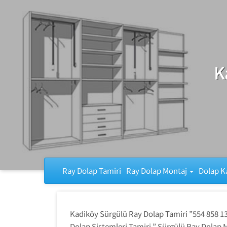
Ray Dolap Tamiri
K
Ray Dolap Tamiri
Ray Dolap Montaj
Dolap K
Kadiköy Sürgülü Ray Dolap Tamiri ”554 858 13
Dolap Sistemleri Tamiri ” Sürgülü Ray Dolap 