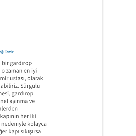
ğı Tamiri
 bir gardırop
, o zaman en iyi
mir ustası, olarak
abiliriz. Sürgülü
mesi, gardırop
enel aşınma ve
nlerden
kapının her iki
 nedeniyle kolayca
er kapı sıkışırsa