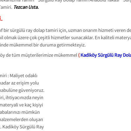
Tamiri.
Tezcan Usta.
.
nıf bir sürgülü ray dolap tamiri için, uzman onarım hizmeti veren 
l olmak üzere çok çeşitli hizmetler sunacaklar. En kaliteli materyal
mirinde mükemmel bir duruma getirmekteyiz.
iköy de tüm müşterilerimize mükemmel
(
Kadiköy Sürgülü Ray Dol
ri : Maliyet odaklı
dar az erişim yolu
 kabulüne güveniyoruz.
, ihtiyacınızda neyin
ateryali ve kaç kişiyi
 çabalarınızı mümkün
 malzemelerden oluşan
z.
Kadiköy Sürgülü Ray