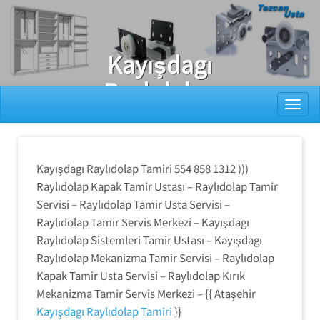
Ray Dolap Tamiri
Kayışdagı
Raylıdolap
Toggl
Tamiri
Kayışdagı Raylıdolap Tamiri 554 858 1312 )))
Raylıdolap Kapak Tamir Ustası – Raylıdolap Tamir
Servisi – Raylıdolap Tamir Usta Servisi –
Raylıdolap Tamir Servis Merkezi – Kayışdagı
Raylıdolap Sistemleri Tamir Ustası – Kayışdagı
Raylıdolap Mekanizma Tamir Servisi – Raylıdolap
Kapak Tamir Usta Servisi – Raylıdolap Kırık
Mekanizma Tamir Servis Merkezi – {{ Ataşehir
Kayışdagı Raylıdolap Tamiri
}}