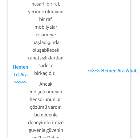
hasarlı bir raf,
yerinde olmayan
bir raf,
mobilyalar
eskimeye
başladığında
oluşabilecek
rahatsızlıklardan
sadece
Hemen
<<<<< Hemen Ara What
birkaçıdır. .
Tel Ara
>>>>>
Ancak
endişelenmeyin,
her sorunun bir
çözümü vardır,
bu nedenle
deneyimlerimize
güvenle güvenin
ve Ray Dolap