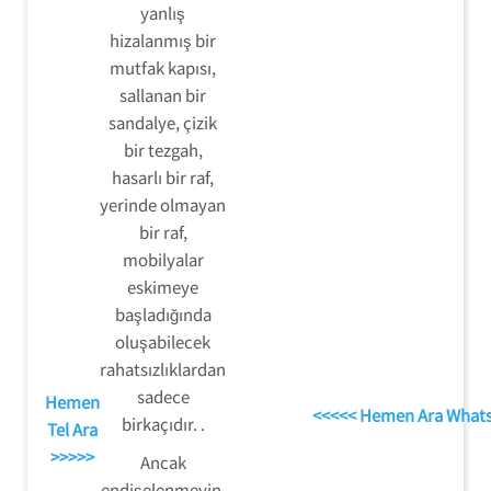
yanlış
hizalanmış bir
mutfak kapısı,
sallanan bir
sandalye, çizik
bir tezgah,
hasarlı bir raf,
yerinde olmayan
bir raf,
mobilyalar
eskimeye
başladığında
oluşabilecek
rahatsızlıklardan
sadece
Hemen
<<<<< Hemen Ara What
birkaçıdır. .
Tel Ara
>>>>>
Ancak
endişelenmeyin,