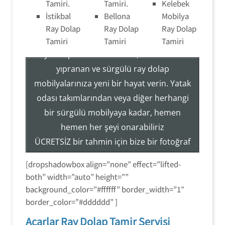
Tamiri.
Tamiri.
Kelebek
İstikbal
Bellona
Mobilya
Ray Dolap Tamir Montaj Servisi
Ray Dolap
Ray Dolap
Ray Dolap
Tamiri
Tamiri
Tamiri
Ray Dolap Sistemleri Tamir, Hizmetleri ile
yıpranan ve sürgülü ray dolap
mobilyalarınıza yeni bir hayat verin. Yatak
Tezcan Usta ((( 554 858 1312 )))
odası takımlarından veya diğer herhangi
Servisi
bir sürgülü mobilyaya kadar, hemen
Ray Dolap Mekanizma Sistemleri Tamir Montaj
hemen her şeyi onarabiliriz
ÜCRETSİZ bir tahmin için bize bir fotoğraf
gönderin veya hizmetlerimiz hakkında
[dropshadowbox align=”none” effect=”lifted-
daha fazla bilgi edinmek için (554) 858-
both” width=”auto” height=””
1312 numaralı telefondan bizi arayın.
background_color=”#ffffff” border_width=”1″
border_color=”#dddddd” ]
Acarlar Ray Dolap Tamir Servisi