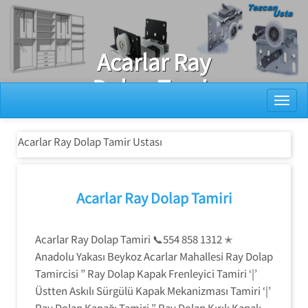
Ray Dolap Tamiri
Acarlar Ray
Dolap Tamir
Toggl
Ustası
Acarlar Ray Dolap Tamir Ustası
Acarlar Ray Dolap Tamiri
Acarlar Ray Dolap Tamiri 📞554 858 1312 ✭
Anadolu Yakası Beykoz Acarlar Mahallesi Ray Dolap
Tamircisi ” Ray Dolap Kapak Frenleyici Tamiri ‘|’
Üstten Askılı Sürgülü Kapak Mekanizması Tamiri ‘|’
Ray Dolap Kapağı Tamiri ” Ray Dolap Kırık Kapak