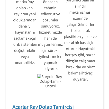
marka Ray
önceden
silindir
dolap kapı
tahmin
mekanizması
raylarını yeni
ediyoruz ve
üzerinde
olduklarından
çözümler
çalışır. Silindirler
daha iyi
sunuyoruz.
tipik olarak
kaymalarını
hizmetimizde
plastikten yapılır ve
sağlamak için
hem de
metal bir kasa içine
kırık sistemleri
müşterilerimiz
oturur. Hayattaki
değiştirebilir
için sürekli
her şey gibi, bazen
veya
iyileştirmeler
düzgün çalışmayı
onarabiliriz.
yapmak
bırakırlar ve biraz
istiyoruz.
bakıma ihtiyaç
duyarlar.
Acarlar Ray Dolap Tamircisi