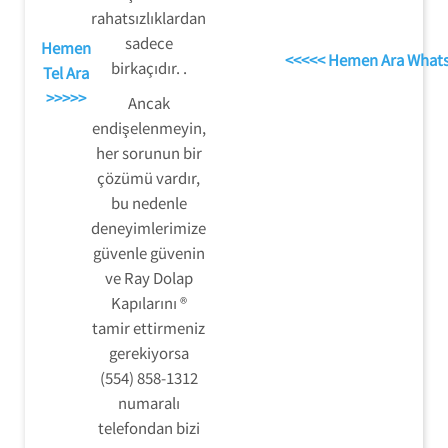
rahatsızlıklardan
sadece
Hemen
<<<<< Hemen Ara What
birkaçıdır. .
Tel Ara
>>>>>
Ancak
endişelenmeyin,
her sorunun bir
çözümü vardır,
bu nedenle
deneyimlerimize
güvenle güvenin
ve Ray Dolap
Kapılarını ®
tamir ettirmeniz
gerekiyorsa
(554) 858-1312
numaralı
telefondan bizi