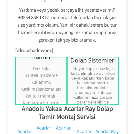
Yardıma veya yedek parçaya ihtiyacınız var mı?
+0554 858 1312- numaralı telefondan bize ulaşın
size yardımcı olalım. Yani bir dahaki sefere bu tür
hizmetlere ihtiyaç duyacağınız zaman yapmanız
Beykoz Ray
gereken tek şey bizi aramak.
Dolap
Mekanizmaları
[/dropshadowbox]
Beykoz Ray
Tamiri
Beykoz Ray
Beykoz Ray Dolap
Dolap Sistemleri
Dolap
Sistemleri Tamiri
Dakiklik.
Ray dolaplar nazikçe
Mekanizmaları
kullanılmalı ve açılırken
Kaliteli malzeme
Tamiri
veya kapatılırken kaba
kullanımı.
kullanıma maruz
Ray Dolap Sistemleri
bırakılmamalıdır.
Kırık mekanizmaları
Ray Dolap
Tamiri.
Unutmayın, kabaca
Sistemleri Tamiri.
kaliteli montajı.
((( Tezcan Usta )))
kullanım hizalamaya
Tezcan Usta
0554 858 1312
zarar verebilir ve
Kapılarınızın uzun
0554 858 1312
Anadolu Yakası Acarlar Ray Dolap
mekanizmanın pistten
ömürlü olması için
kaymasına neden olabilir.
Tamir Montaj Servisi
doğru kullanım
konusunda bilgi
Acarlar
Acarlar
vermek.
Acarlar
Acarlar
Acarlar Ray