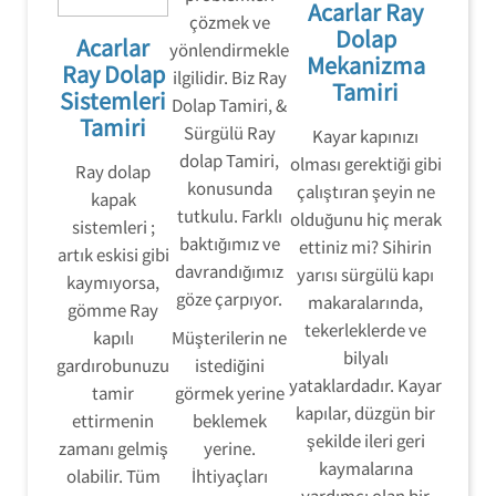
Acarlar Ray
çözmek ve
Dolap
Acarlar
yönlendirmekle
Mekanizma
Ray Dolap
ilgilidir. Biz Ray
Tamiri
Sistemleri
Dolap Tamiri, &
Tamiri
Sürgülü Ray
Kayar kapınızı
dolap Tamiri,
olması gerektiği gibi
Ray dolap
konusunda
çalıştıran şeyin ne
kapak
tutkulu. Farklı
olduğunu hiç merak
sistemleri ;
baktığımız ve
ettiniz mi? Sihirin
artık eskisi gibi
davrandığımız
yarısı sürgülü kapı
kaymıyorsa,
göze çarpıyor.
makaralarında,
gömme Ray
tekerleklerde ve
kapılı
Müşterilerin ne
bilyalı
gardırobunuzu
istediğini
yataklardadır. Kayar
tamir
görmek yerine
kapılar, düzgün bir
ettirmenin
beklemek
şekilde ileri geri
zamanı gelmiş
yerine.
kaymalarına
olabilir. Tüm
İhtiyaçları
yardımcı olan bir