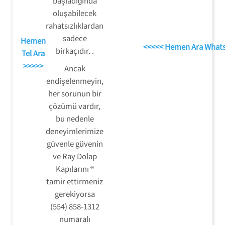
başladığında
oluşabilecek
rahatsızlıklardan
sadece
Hemen
<<<<< Hemen Ara What
birkaçıdır. .
Tel Ara
>>>>>
Ancak
endişelenmeyin,
her sorunun bir
çözümü vardır,
bu nedenle
deneyimlerimize
güvenle güvenin
ve Ray Dolap
Kapılarını ®
tamir ettirmeniz
gerekiyorsa
(554) 858-1312
numaralı