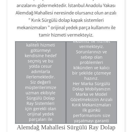
ihtiyaçlarınızda
arızalarını gidermektedir. İstanbul Anadolu Yakası
siz değerli
Alemdağ Mahallesi neresinde olursanız olun arızalı
müşterilerimize
istanbul Anadolu
” Kırık Sürgülü dolap kapak sistemleri
yakası servisimiz
Sürgülü Dolap Tamiri
mekanizmaları ” orijinal yedek parça kullanımı ile
ilk günden
'' konusunda oldukça
itibaren
tamir hizmeti vermekteyiz.
üst düzey teknik
müşterisine
ekibimiz ile hizmet
kaliteli hizmeti
vermekteyiz.
Sürgülü Dolap Tamiri.
götürmeyi
Sorunlarınızı ve
Sürgülü Dolap Montajı.
kendisine hedef
sebep olan
Sürgülü Kapak
seçmiş ve bu
Sürgülü Dolap Ray
problemleri
Mekanizması Tamiri.
yolda cesur
Sistemleri Tamiri.
kökünden ve kalıcı
Sürgülü Dolap Ray
adımlarla
Sürgülü Dolap Ray
bir şekilde çözmeye
Sistemleri Tamiri.
ilerlemektedir.
Mekanizma Tamiri.
hazırız.
Modüler Sürgülü Dolap
Siz değerli
Sürgülü Dolap Ray Kırık
Her Marka Sürgülü
Tamir Montajı.
müşterilerimize
Ray Sistemleri Tamiri.
Dolap Mobilyanızın
Sürgülü Dolap Kapak
uzman ekibiyle
Sürgülü Dolap Ray
Marka ve Model
Mekanizma Ayarı.
Sürgülü Dolap
Arızalı Kırık Mekanizma
Gözetmeksizin Arızalı
De Monte Sürgülü Dolap
Ray Sistemleri
Sistemleri Değişimi.
Kırık Mekanizmaları
Tamir Montajı.
için gerekli olan
ilk günkü
Sürgülü Dolap Ray
orijinal yedek
performansını size
Mekanizmaları Tamiri.
parçaları ile
yaşatmayı garanti
kulanmış
eden orijinal yedek
Alemdağ Mahallesi Sürgülü Ray Dolap
olduğunuz Arızalı
parçalar ile size ilk