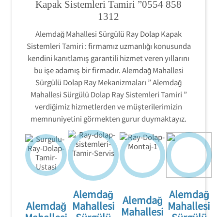
Kapak Sistemleri Tamiri ”0554 858
kırık '' Sürgülü
günkü gibi tamir edip
Dolap Ray
1312
teslim edilir.
Mekanizma
Sürgülü Dolap Tamiri
Sistemleri Tamiri
Alemdağ Mahallesi Sürgülü Ray Dolap Kapak
'' servisi olarak
'' ilk günkü
yerinde hizmet
Sistemleri Tamiri : firmamız uzmanlığı konusunda
performansını
veriyoruz.
kendini kanıtlamış garantili hizmet veren yıllarını
size yaşatmayı
garanti eden
bu işe adamış bir firmadır. Alemdağ Mahallesi
orijinal yedek
Sürgülü Dolap Ray Mekanizmaları ” Alemdağ
parçalar ile
hizmet
Mahallesi Sürgülü Dolap Ray Sistemleri Tamiri ”
vermekteyiz.
verdiğimiz hizmetlerden ve müşterilerimizin
memnuniyetini görmekten gurur duymaktayız.
Alemdağ
Alemdağ
Alemdağ
Alemdağ
Mahallesi
Mahallesi
Mahallesi