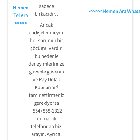
sadece
Hemen
<<<<< Hemen Ara What
birkaçıdır. .
Tel Ara
>>>>>
Ancak
endişelenmeyin,
her sorunun bir
çözümü vardır,
bu nedenle
deneyimlerimize
güvenle güvenin
ve Ray Dolap
Kapılarını ®
tamir ettirmeniz
gerekiyorsa
(554) 858-1312
numaralı
telefondan bizi
arayın. Ayrıca,