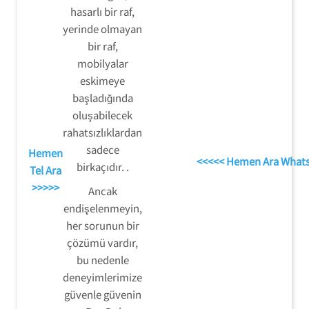
hasarlı bir raf,
yerinde olmayan
bir raf,
mobilyalar
eskimeye
başladığında
oluşabilecek
rahatsızlıklardan
sadece
Hemen
<<<<< Hemen Ara What
birkaçıdır. .
Tel Ara
>>>>>
Ancak
endişelenmeyin,
her sorunun bir
çözümü vardır,
bu nedenle
deneyimlerimize
güvenle güvenin