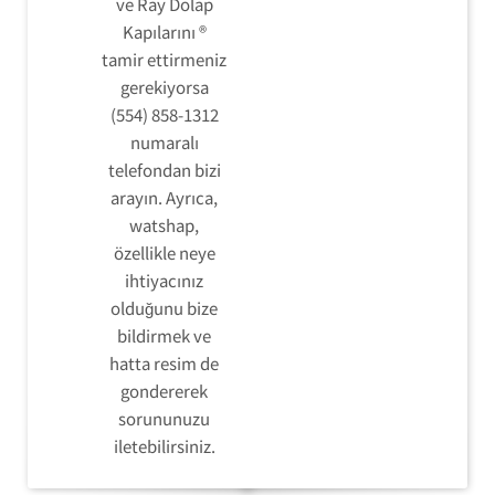
ve Ray Dolap
Kapılarını ®
tamir ettirmeniz
gerekiyorsa
(554) 858-1312
numaralı
telefondan bizi
arayın. Ayrıca,
watshap,
özellikle neye
ihtiyacınız
olduğunu bize
bildirmek ve
hatta resim de
gondererek
sorununuzu
iletebilirsiniz.