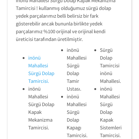
inönü Mahallesi Sürgü Dolap Kapak Mekanizma
Tamircisi ! kullanmış olduğumuz sürgü dolap
yedek parçalarımız belli belirsiz bir fark
gösterebilir ancak bununla birlikte yedek
parçalarımız %100 orijinal ve orijinal kendi
üreticisi tarafından üretilmiştir.
inönü
Sürgü
inönü
Mahallesi
Dolap
Mahallesi
Sürgü
Tamircisi
Sürgü Dolap
Dolap
inönü
Tamircisi.
Tamir
Mahallesi.
inönü
Ustası.
inönü
Mahallesi
inönü
Mahallesi
Sürgü Dolap
Mahallesi
Sürgü
Kapak
Sürgü
Dolap
Mekanizma
Dolap
Kapak
Tamircisi.
Kapagı
Sistemleri
Tamircisi.
Tamircisi.