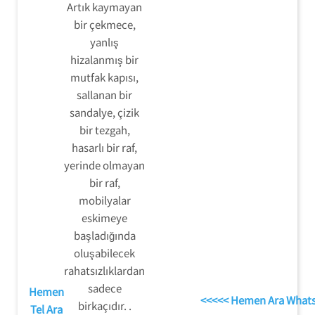
Artık kaymayan
bir çekmece,
yanlış
hizalanmış bir
mutfak kapısı,
sallanan bir
sandalye, çizik
bir tezgah,
hasarlı bir raf,
yerinde olmayan
bir raf,
mobilyalar
eskimeye
başladığında
oluşabilecek
rahatsızlıklardan
sadece
Hemen
<<<<< Hemen Ara What
birkaçıdır. .
Tel Ara