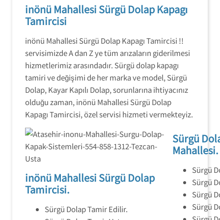
inönü Mahallesi Sürgü Dolap Kapagı
Tamircisi
inönü Mahallesi Sürgü Dolap Kapagı Tamircisi !!
servisimizde A dan Z ye tüm arızaların giderilmesi
hizmetlerimiz arasındadır. Sürgü dolap kapagı
tamiri ve değişimi de her marka ve model, Sürgü
Dolap, Kayar Kapılı Dolap, sorunlarına ihtiyacınız
olduğu zaman, inönü Mahallesi Sürgü Dolap
Kapagı Tamircisi, özel servisi hizmeti vermekteyiz.
Sürgü Dola
Mahallesi.
Sürgü D
inönü Mahallesi Sürgü Dolap
Sürgü Do
Tamircisi.
Sürgü Do
Sürgü Do
Sürgü Dolap Tamir Edilir.
Sürgü D