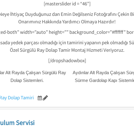
[masterslider id = “46”]
 Neye İhtiyaç Duyduğunuz dan Emin Değilseniz Fotoğrafını Çekin B
Onarımınız Hakkında Yardımcı Olmaya Hazırdır!
ted-both” width=”auto” height=”” background_color=”#ffffff” b
ada yedek parçası olmadığı için tamirini yapanın pek olmadığı Sür
Özel Sürgülü Ray Dolap Tamir Montaj Hizmeti Veriyoruz.
[/dropshadowbox]
lar Alt Rayda Çalışan Sürgülü Ray
Aydınlar Alt Rayda Çalışan Sür
Dolap Sistemleri.
Sürme Gardolap Kapı Sistemle
Ray Dolap Tamiri
ulum Servisi