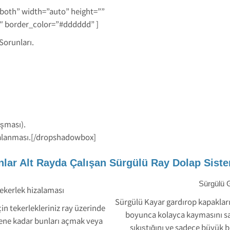
-both” width=”auto” height=””
1″ border_color=”#dddddd” ]
Sorunları.
ışması).
zalanması.[/dropshadowbox]
nlar Alt Rayda Çalışan Sürgülü Ray Dolap Siste
Sürgülü 
ekerlek hizalaması
Sürgülü Kayar gardırop kapakları
in tekerlekleriniz ray üzerinde
boyunca kolayca kaymasını sağ
lene kadar bunları açmak veya
sıkıştığını ve sadece büyük b