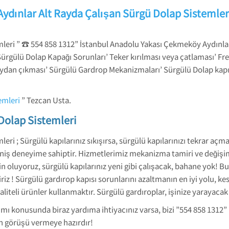
Aydınlar Alt Rayda Çalışan Sürgü Dolap Sistemler
mleri ” ☎ 554 858 1312” İstanbul Anadolu Yakası Çekmeköy Aydınla
Sürgülü Dolap Kapağı Sorunları’ Teker kırılması veya çatlaması’ F
aydan çıkması’ Sürgülü Gardrop Mekanizmaları’ Sürgülü Dolap kap
emleri
” Tezcan Usta.
Dolap Sistemleri
eri ; Sürgülü kapılarınız sıkışırsa, sürgülü kapılarınızı tekrar açm
iş deneyime sahiptir. Hizmetlerimiz mekanizma tamiri ve değişim
 oluyoruz, sürgülü kapılarınız yeni gibi çalışacak, bahane yok! Bugü
liriz ! Sürgülü gardırop kapısı sorunlarını azaltmanın en iyi yolu, 
eli ürünler kullanmaktır. Sürgülü gardıroplar, işinize yarayacak ç
ımı konusunda biraz yardıma ihtiyacınız varsa, bizi ”554 858 1312”
 görüşü vermeye hazırdır!