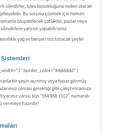
irli silindirler, işlev bozukluğuna neden olacak
ngelleyebilir. Bu sorunu çözmek için hemen
zamanla oluşabilecek çatlaklar, paslar veya
silindirlere yatırım yapabilirsiniz.
esinlikle yağ ve benzeri toz tutacak şeyler
 Sistemleri
r_width=”1″ border_color=”#dddddd” ]
manla bir şeyin aşınmış veya hasar görmüş
ılarımızı olması gerektiği gibi çalıştırmamıza
yacınız varsa, bizi ”554 858 1312” numaralı
ü vermeye hazırdır!
maları