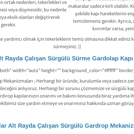
 ortak nedenleri, tekerlekleri ve
makaralar sadece kirli olabilir. K
mesi veya düşmesidir, bu nedenle
şekilde kapı hareketlerini e
eya eksik olanları değiştirerek
temizlemeniz gerekir. Ayrıca, 
gerekir.
kıvrımlar varsa, yeni 
e yardımcı olmak için tekerleklerin temiz olmasına dikkat ediniz k
sürmeyiniz. ))
lt Rayda Çalışan Sürgülü Sürme Gardolap Kapı
-both” width=”auto” height=”” background_color=”#ffffff” borde
op Mekanizmaları ; Herhangi bir üründe, kurulumla veya sadece za
labileceğini anlıyoruz. Herhangi bir sorunu çözmemize ve sürgülü kap
ırop kapılarınızın onarımı ve bakımı konusunda biraz yardıma ihti
 ekibimiz size yardım etmeye ve onarımınız hakkında uzman görüş
lar Alt Rayda Çalışan Sürgülü Gardrop Mekaniz