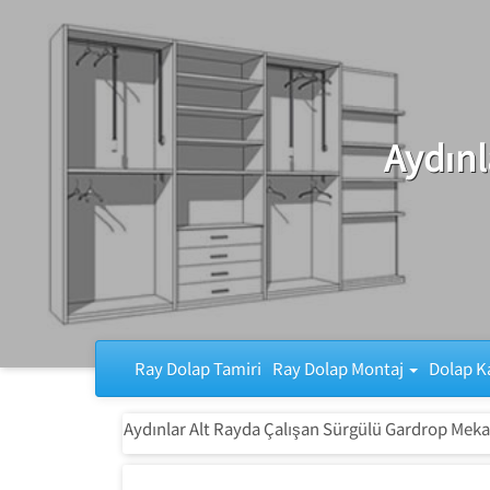
Ray Dolap Tamiri
Aydınl
Ray Dolap Tamiri
Ray Dolap Montaj
Dolap K
Aydınlar Alt Rayda Çalışan Sürgülü Gardrop Meka