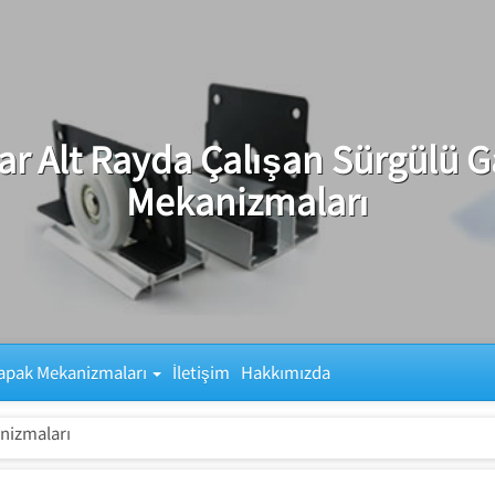
ar Alt Rayda Çalışan Sürgülü 
Mekanizmaları
apak Mekanizmaları
İletişim
Hakkımızda
nizmaları