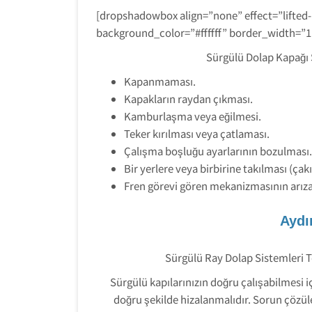
[dropshadowbox align=”none” effect=”lifted
background_color=”#ffffff” border_width=”
Sürgülü Dolap Kapağı 
Kapanmaması.
Kapakların raydan çıkması.
Kamburlaşma veya eğilmesi.
Teker kırılması veya çatlaması.
Çalışma boşluğu ayarlarının bozulması.
Bir yerlere veya birbirine takılması (çak
Fren görevi gören mekanizmasının arı
Aydı
Sürgülü Ray Dolap Sistemleri T
Sürgülü kapılarınızın doğru çalışabilmesi iç
doğru şekilde hizalanmalıdır. Sorun çözü