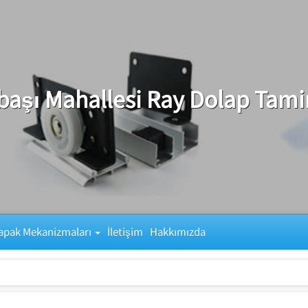
başı Mahallesi Ray Dolap Tamir
apak Mekanizmaları
İletişim
Hakkımızda