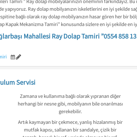
ri Tamiri ” Ray dolap mobilyalarınızın öneminin farkındayız. Bu işi
lde yapıyoruz. Ray dolap mobilyanızın iskeletlerini en iyi şekilde s
itine bağlı olarak ray dolap mobilyanızın hasar gören her bir bölge
ap Kapak Mekanizma Tamiri” konusunda sizlere en iyi şekilde en iy
ğlarbaşı Mahallesi Ray Dolap Tamiri ”0554 858 13
miri
ulum Servisi
Zamana ve kullanıma bağlı olarak yıpranan diğer
herhangi bir nesne gibi, mobilyanın bile onarılması
gerekebilir.
Artık kaymayan bir çekmece, yanlış hizalanmış bir
mutfak kapısı, sallanan bir sandalye, çizik bir