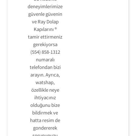
deneyimlerimize
güvenle güvenin
ve Ray Dolap
Kapılarını ®
tamir ettirmeniz
gerekiyorsa
(554) 858-1312
numaralı
telefondan bizi
arayın. Ayrıca,
watshap,
özellikle neye
ihtiyacınız
olduğunu bize
bildirmek ve
hatta resim de
gondererek
sorununuzu