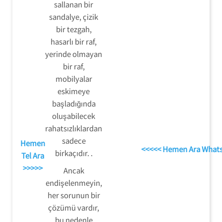
sallanan bir
sandalye, çizik
bir tezgah,
hasarlı bir raf,
yerinde olmayan
bir raf,
mobilyalar
eskimeye
başladığında
oluşabilecek
rahatsızlıklardan
sadece
Hemen
<<<<< Hemen Ara What
birkaçıdır. .
Tel Ara
>>>>>
Ancak
endişelenmeyin,
her sorunun bir
çözümü vardır,
bu nedenle