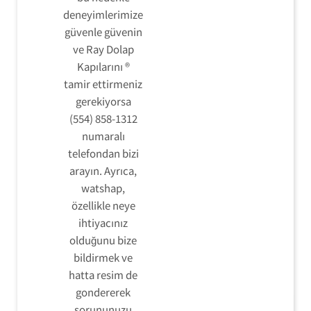
deneyimlerimize
güvenle güvenin
ve Ray Dolap
Kapılarını ®
tamir ettirmeniz
gerekiyorsa
(554) 858-1312
numaralı
telefondan bizi
arayın. Ayrıca,
watshap,
özellikle neye
ihtiyacınız
olduğunu bize
bildirmek ve
hatta resim de
gondererek
sorununuzu