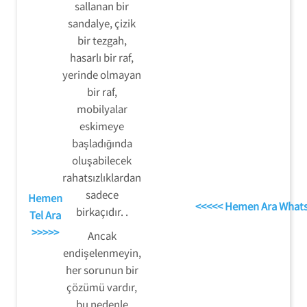
sallanan bir
sandalye, çizik
bir tezgah,
hasarlı bir raf,
yerinde olmayan
bir raf,
mobilyalar
eskimeye
başladığında
oluşabilecek
rahatsızlıklardan
sadece
Hemen
<<<<< Hemen Ara What
birkaçıdır. .
Tel Ara
>>>>>
Ancak
endişelenmeyin,
her sorunun bir
çözümü vardır,
bu nedenle