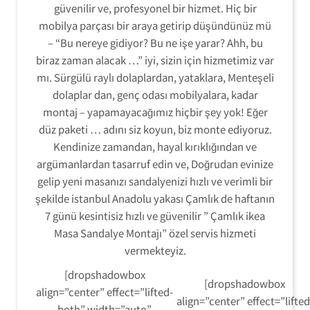
güvenilir ve, profesyonel bir hizmet. Hiç bir
mobilya parçası bir araya getirip düşündünüz mü
– “Bu nereye gidiyor? Bu ne işe yarar? Ahh, bu
biraz zaman alacak …” iyi, sizin için hizmetimiz var
mı. Sürgülü raylı dolaplardan, yataklara, Menteşeli
dolaplar dan, genç odası mobilyalara, kadar
montaj – yapamayacağımız hiçbir şey yok! Eğer
düz paketi … adını siz koyun, biz monte ediyoruz.
Kendinize zamandan, hayal kırıklığından ve
argümanlardan tasarruf edin ve, Doğrudan evinize
gelip yeni masanızı sandalyenizi hızlı ve verimli bir
şekilde istanbul Anadolu yakası Çamlık de haftanın
7 günü kesintisiz hızlı ve güvenilir ” Çamlık ikea
Masa Sandalye Montajı” özel servis hizmeti
vermekteyiz.
[dropshadowbox
[dropshadowbox
align=”center” effect=”lifted-
align=”center” effect=”lifted
both” width=”auto”