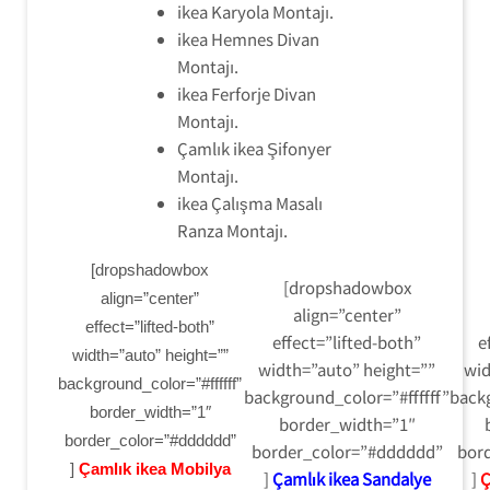
ikea Karyola Montajı.
ikea Hemnes Divan
Montajı.
ikea Ferforje Divan
Montajı.
Çamlık ikea Şifonyer
Montajı.
ikea Çalışma Masalı
Ranza Montajı.
[dropshadowbox
[dropshadowbox
align=”center”
align=”center”
effect=”lifted-both”
effect=”lifted-both”
e
width=”auto” height=””
width=”auto” height=””
wid
background_color=”#ffffff”
background_color=”#ffffff”
backg
border_width=”1″
border_width=”1″
border_color=”#dddddd”
border_color=”#dddddd”
bor
]
Çamlık ikea Mobilya
]
Çamlık ikea Sandalye
]
Ç