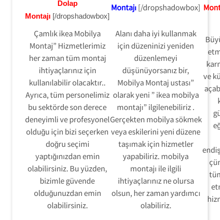
Dolap
Montajı
[/dropshadowbox]
Mont
Montajı
[/dropshadowbox]
Çamlık ikea Mobilya
Alanı daha iyi kullanmak
Büy
Montaj” Hizmetlerimiz
için düzeninizi yeniden
etm
her zaman tüm montaj
düzenlemeyi
karm
ihtiyaçlarınız için
düşünüyorsanız bir,
ve kü
kullanılabilir olacaktır..
Mobilya Montaj ustası”
açab
Ayrıca, tüm personelimiz
olarak yeni ” ikea mobilya
bu sektörde son derece
montajı” ilgilenebiliriz .
gü
deneyimli ve profesyonel
Gerçekten mobilya sökmek
eğ
olduğu için bizi seçerken
veya eskilerini yeni düzene
doğru seçimi
taşımak için hizmetler
endi
yaptığınızdan emin
yapabiliriz. mobilya
çü
olabilirsiniz. Bu yüzden,
montajı ile ilgili
tü
bizimle güvende
ihtiyaçlarınız ne olursa
et
olduğunuzdan emin
olsun, her zaman yardımcı
hizm
olabilirsiniz.
olabiliriz.