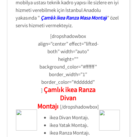
mobilya ustası teknik kadro yapısı ile sizlere en iyi
hizmeti verebilmek için İstanbul Anadolu
yakasında ”
Çamlık ikea Ranza Masa Montajı
” özel
servis hizmeti vermekteyiz.
[dropshadowbox
align=”center” effect=”lifted-
both” width=”auto”
height=””
background_color=”#ffffff”
border_width=”1″
border_color=”#dddddd”
Çamlık ikea Ranza
]
Divan
Montajı
[/dropshadowbox]
ikea Divan Montajı.
ikea Yatak Montajı.
ikea Ranza Montajı.