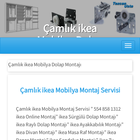
Ray Dolap Tamiri
Çamlık ikea
Mobilya Dolap
Toggl
Montajı
Çamlık ikea Mobilya Dolap Montajı
Çamlık ikea Mobilya Montaj Servisi
Çamlık ikea Mobilya Montaj Servisi ” 554 858 1312
ikea Online Montaj” ikea Sürgülü Dolap Montajı”
ikea Raylı Dolap Montajı” ikea Ayakkabılık Montajı”
ikea Divan Montajı” ikea Masa Raf Montajı” ikea
Ranza Montajı” ikea Sandalye Montajı” ikea Tv