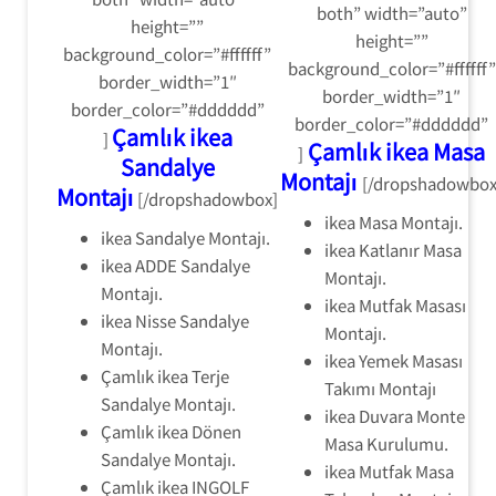
both” width=”auto”
height=””
height=””
background_color=”#ffffff”
background_color=”#ffffff”
border_width=”1″
border_width=”1″
border_color=”#dddddd”
border_color=”#dddddd”
Çamlık ikea
]
Çamlık ikea Masa
]
Sandalye
Montajı
[/dropshadowbox
Montajı
[/dropshadowbox]
ikea Masa Montajı.
ikea Sandalye Montajı.
ikea Katlanır Masa
ikea ADDE Sandalye
Montajı.
Montajı.
ikea Mutfak Masası
ikea Nisse Sandalye
Montajı.
Montajı.
ikea Yemek Masası
Çamlık ikea Terje
Takımı Montajı
Sandalye Montajı.
ikea Duvara Monte
Çamlık ikea Dönen
Masa Kurulumu.
Sandalye Montajı.
ikea Mutfak Masa
Çamlık ikea INGOLF