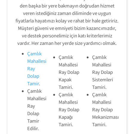
den başka bir yere bakmayın doğrudan hizmet
veren istediğiniz zaman diliminde ve uygun
fiyatlarla hayatınızı kolay ve rahat bir hale getiririz.
Müşteri güveni ve emniyeti bizim kazancımızdır,
ve destek personelimiz için katı kriterlerimiz
vardır. Her zaman her yerde size yardımcı olmak.
Çamlık
Çamlık
Çamlık
Mahallesi
Mahallesi
Mahallesi
Ray
Ray Dolap
Ray Dolap
Dolap
Kapak
Sistemleri
Tamir
.
Tamiri.
Tamiri.
Çamlık
Çamlık
Çamlık
Mahallesi
Mahallesi
Mahallesi
Ray
Ray Dolap
Ray Dolap
Dolap
Kapağı
Mekanizması
Tamir
Tamiri.
Tamiri.
Edilir.