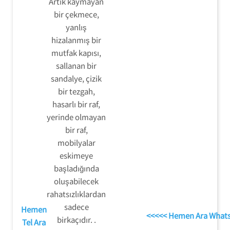
Artık kaymayan
bir çekmece,
yanlış
hizalanmış bir
mutfak kapısı,
sallanan bir
sandalye, çizik
bir tezgah,
hasarlı bir raf,
yerinde olmayan
bir raf,
mobilyalar
eskimeye
başladığında
oluşabilecek
rahatsızlıklardan
sadece
Hemen
<<<<< Hemen Ara What
birkaçıdır. .
Tel Ara