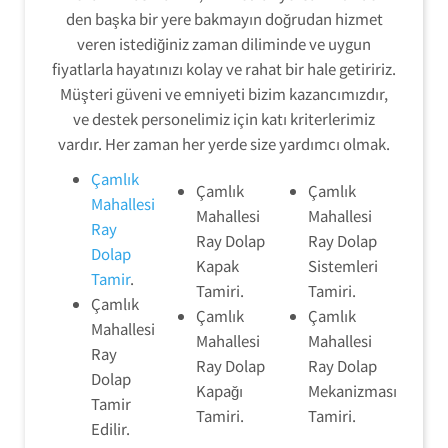
den başka bir yere bakmayın doğrudan hizmet
veren istediğiniz zaman diliminde ve uygun
fiyatlarla hayatınızı kolay ve rahat bir hale getiririz.
Müşteri güveni ve emniyeti bizim kazancımızdır,
ve destek personelimiz için katı kriterlerimiz
vardır. Her zaman her yerde size yardımcı olmak.
Çamlık
Çamlık
Çamlık
Mahallesi
Mahallesi
Mahallesi
Ray
Ray Dolap
Ray Dolap
Dolap
Kapak
Sistemleri
Tamir
.
Tamiri.
Tamiri.
Çamlık
Çamlık
Çamlık
Mahallesi
Mahallesi
Mahallesi
Ray
Ray Dolap
Ray Dolap
Dolap
Kapağı
Mekanizması
Tamir
Tamiri.
Tamiri.
Edilir.