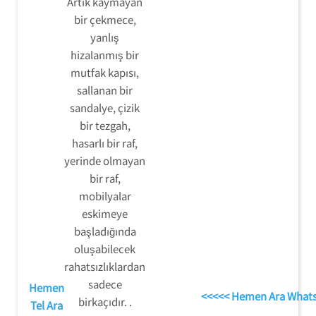
Artık kaymayan
bir çekmece,
yanlış
hizalanmış bir
mutfak kapısı,
sallanan bir
sandalye, çizik
bir tezgah,
hasarlı bir raf,
yerinde olmayan
bir raf,
mobilyalar
eskimeye
başladığında
oluşabilecek
rahatsızlıklardan
sadece
Hemen
<<<<< Hemen Ara What
birkaçıdır. .
Tel Ara