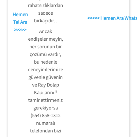
rahatsızlıklardan
sadece
Hemen
<<<<< Hemen Ara What
birkaçıdır. .
Tel Ara
>>>>>
Ancak
endişelenmeyin,
her sorunun bir
çözümü vardır,
bu nedenle
deneyimlerimize
güvenle güvenin
ve Ray Dolap
Kapılarını ®
tamir ettirmeniz
gerekiyorsa
(554) 858-1312
numaralı
telefondan bizi