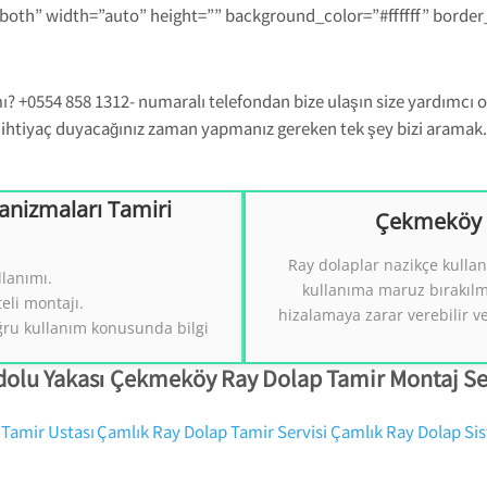
-both” width=”auto” height=”” background_color=”#ffffff” borde
? +0554 858 1312- numaralı telefondan bize ulaşın size yardımcı ol
ihtiyaç duyacağınız zaman yapmanız gereken tek şey bizi aramak.
nizmaları Tamiri
Çekmeköy R
izmaları Tamiri
Çekmeköy Ray 
Ray dolaplar nazikçe kullan
llanımı.
 Tamiri.
Ray Dol
kullanıma maruz bırakıl
((
eli montajı.
hizalamaya zarar verebilir
2
ğru kullanım konusunda bilgi
olu Yakası Çekmeköy Ray Dolap Tamir Montaj Se
 Tamir Ustası
Çamlık Ray Dolap Tamir Servisi
Çamlık Ray Dolap Sis