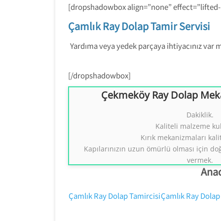
[dropshadowbox align=”none” effect=”lifted
Çamlık Ray Dolap Tamir Servisi
Yardıma veya yedek parçaya ihtiyacınız var mı
[/dropshadowbox]
Çekmeköy Ray Dolap Meka
Çekmeköy Ray Dolap Mekan
Dakiklik.
Kaliteli malzeme ku
Ray Dolap Sistemleri
Tezcan Usta
Kırık mekanizmaları kalit
0554 858 131
Kapılarınızın uzun ömürlü olması için do
vermek.
Anad
Çamlık Ray Dolap Tamircisi
Çamlık Ray Dolap