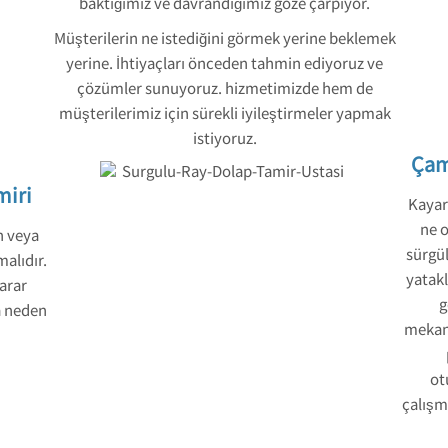
baktığımız ve davrandığımız göze çarpıyor.
Müşterilerin ne istediğini görmek yerine beklemek
yerine. İhtiyaçları önceden tahmin ediyoruz ve
çözümler sunuyoruz. hizmetimizde hem de
müşterilerimiz için sürekli iyileştirmeler yapmak
istiyoruz.
Çam
miri
Kayar 
ne o
n veya
sürgül
alıdır.
yatakl
arar
g
a neden
mekani
ot
çalışm