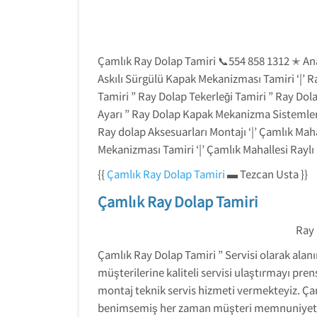
Çamlık Ray Dolap Tamiri 📞554 858 1312 ✭ Ana
Askılı Sürgülü Kapak Mekanizması Tamiri ‘|’ 
Tamiri ” Ray Dolap Tekerleği Tamiri ” Ray Dol
Ayarı ” Ray Dolap Kapak Mekanizma Sistemleri 
Ray dolap Aksesuarları Montajı ‘|’ Çamlık Maha
Mekanizması Tamiri ‘|’ Çamlık Mahallesi Rayl
{{
Çamlık Ray Dolap Tamiri
▬ Tezcan Usta }}
Çamlık Ray Dolap Tamiri
Ray 
Çamlık Ray Dolap Tamiri ” Servisi olarak alanı
müşterilerine kaliteli servisi ulaştırmayı pr
montaj teknik servis hizmeti vermekteyiz. Çam
benimsemiş her zaman müşteri memnuniyeti s