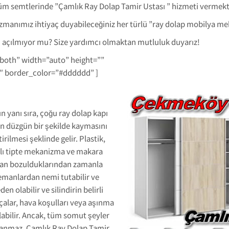
tüm semtlerinde ”Çamlık Ray Dolap Tamir Ustası ” hizmeti vermekt
zmanımız ihtiyaç duyabileceğiniz her türlü ”ray dolap mobilya mek
 açılmıyor mu? Size yardımcı olmaktan mutluluk duyarız!
-both” width=”auto” height=””
1″ border_color=”#dddddd” ]
n yanı sıra, çoğu ray dolap kapı
ın düzgün bir şekilde kaymasını
tirilmesi şeklinde gelir. Plastik,
klı tipte mekanizma ve makara
nımdan bozulduklarından zamanla
elemanlardan nemi tutabilir ve
 olabilir ve silindirin belirli
çalar, hava koşulları veya aşınma
labilir. Ancak, tüm somut şeyler
yanmaz. Çamlık Ray Dolap Tamir