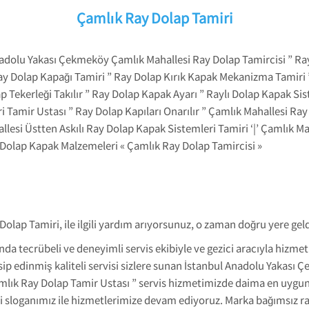
Çamlık Ray Dolap Tamiri
dolu Yakası Çekmeköy Çamlık Mahallesi Ray Dolap Tamircisi ” Ray 
Ray Dolap Kapağı Tamiri ” Ray Dolap Kırık Kapak Mekanizma Tamiri 
ap Tekerleği Takılır ” Ray Dolap Kapak Ayarı ” Raylı Dolap Kapak 
Tamir Ustası ” Ray Dolap Kapıları Onarılır ” Çamlık Mahallesi Ray
llesi Üstten Askılı Ray Dolap Kapak Sistemleri Tamiri ‘|’ Çamlık M
ı Dolap Kapak Malzemeleri « Çamlık Ray Dolap Tamircisi »
Dolap Tamiri, ile ilgili yardım arıyorsunuz, o zaman doğru yere geld
nda tecrübeli ve deneyimli servis ekibiyle ve gezici aracıyla hizm
ensip edinmiş kaliteli servisi sizlere sunan İstanbul Anadolu Yakas
lık Ray Dolap Tamir Ustası ” servis hizmetimizde daima en uygun f
loganımız ile hizmetlerimize devam ediyoruz. Marka bağımsız ra