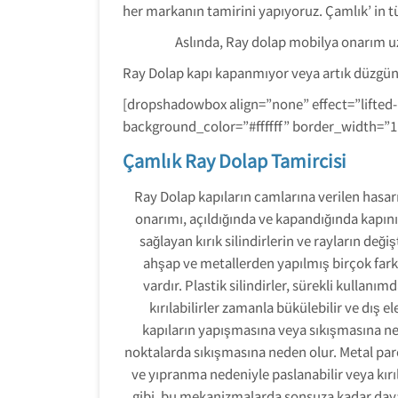
her markanın tamirini yapıyoruz. Çamlık’ in 
Aslında, Ray dolap mobilya onarım u
Ray Dolap kapı kapanmıyor veya artık düzgün
[dropshadowbox align=”none” effect=”lifted
background_color=”#ffffff” border_width=”
Çamlık Ray Dolap Tamircisi
Ray Dolap kapıların camlarına verilen hasarı
onarımı, açıldığında ve kapandığında kapın
sağlayan kırık silindirlerin ve rayların değiş
ahşap ve metallerden yapılmış birçok far
vardır. Plastik silindirler, sürekli kulla
kırılabilirler zamanla bükülebilir ve dış 
kapıların yapışmasına veya sıkışmasına neden
noktalarda sıkışmasına neden olur. Metal par
ve yıpranma nedeniyle paslanabilir veya kırı
gibi, bu mekanizmalarda sonsuza kadar da