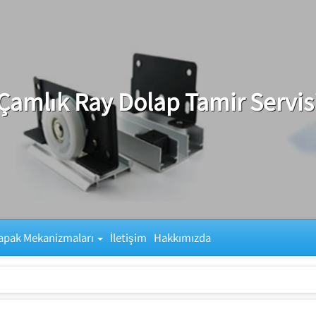
Çamlık Ray Dolap Tamir Servis
apak Mekanizmaları
İletişim
Hakkımızda