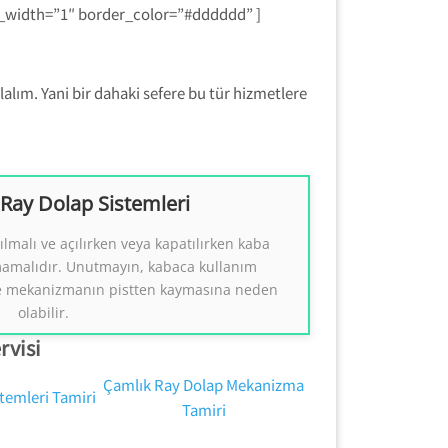
r_width=”1″ border_color=”#dddddd” ]
alım. Yani bir dahaki sefere bu tür hizmetlere
ay Dolap Sistemleri
Dolap Sistemleri Tamiri
ılmalı ve açılırken veya kapatılırken kaba
ap Sistemleri Tamiri.
mamalıdır. Unutmayın, kabaca kullanım
( Tezcan Usta )))
 ve mekanizmanın pistten kaymasına neden
0554 858 1312
olabilir.
rvisi
Çamlık Ray Dolap Mekanizma
temleri Tamiri
Tamiri