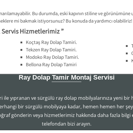
narılamayabilir. Bu durumda, eski kapının stiline ve görünümüne 
eneklere mi bakmak istiyorsunuz? Bu konuda da yardımcı olabiliriz!
 Servis Hizmetlerimiz ”
Koçtaş Ray Dolap Tamiri.
Tekzen Ray Dolap Tamiri.
Modoko Ray Dolap Tamiri.
Bellona Ray Dolap Tamiri
Ray Dolap Tamir Montaj Servisi
i ile yıpranan ve sürgülü ray dolap mobilyalarınıza yeni bir 
Tezcan Usta ((( 554 858 1312 )))
erhangi bir sürgülü mobilyaya kadar, hemen hemen her şeyi
Ray Dolap Mekanizma Sistemleri Tamir Montaj Servisi
toğraf gönderin veya hizmetlerimiz hakkında daha fazla bilgi
telefondan bizi arayın.