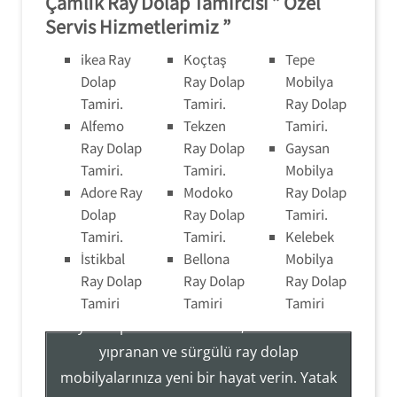
Çamlık Ray Dolap Tamircisi ” Özel
Servis Hizmetlerimiz ”
ikea Ray
Koçtaş
Tepe
Dolap
Ray Dolap
Mobilya
Tamiri.
Tamiri.
Ray Dolap
Alfemo
Tekzen
Tamiri.
Ray Dolap
Ray Dolap
Gaysan
Tamiri.
Tamiri.
Mobilya
Adore Ray
Modoko
Ray Dolap
Dolap
Ray Dolap
Tamiri.
Tamiri.
Tamiri.
Kelebek
İstikbal
Bellona
Mobilya
Ray Dolap Tamir Montaj Servisi
Ray Dolap
Ray Dolap
Ray Dolap
Tamiri
Tamiri
Tamiri
Ray Dolap Sistemleri Tamir, Hizmetleri ile
yıpranan ve sürgülü ray dolap
mobilyalarınıza yeni bir hayat verin. Yatak
Tezcan Usta ((( 554 858 1312 )))