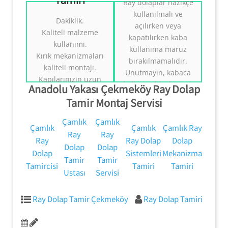
Tamiri
Çekmeköy Ray
Çekmeköy Ray
Ray dolaplar nazikçe
Dolap
Dolap
kullanılmalı ve
Dakiklik.
Mekanizmaları
Sistemleri
açılırken veya
Kaliteli malzeme
Tamiri
Tamiri
kapatılırken kaba
kullanımı.
kullanıma maruz
Kırık mekanizmaları
Ray Dolap
Ray Dolap
bırakılmamalıdır.
Sistemleri Tamiri.
Sistemleri Tamiri.
kaliteli montajı.
Unutmayın, kabaca
Tezcan Usta
((( Tezcan Usta )))
Kapılarınızın uzun
0554 858 1312
0554 858 1312
kullanım hizalamaya
Anadolu Yakası Çekmeköy Ray Dolap
ömürlü olması için
zarar verebilir ve
Tamir Montaj Servisi
doğru kullanım
mekanizmanın
konusunda bilgi
pistten kaymasına
Çamlık
Çamlık
vermek.
Çamlık
Çamlık
Çamlık Ray
neden olabilir.
Ray
Ray
Ray
Ray Dolap
Dolap
Dolap
Dolap
Dolap
Sistemleri
Mekanizma
Tamir
Tamir
Tamircisi
Tamiri
Tamiri
Ustası
Servisi
Ray Dolap Tamir Çekmeköy
Ray Dolap Tamiri