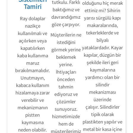
tutkulu. Farklı
olduğunu hiç merak
Tamiri
baktığımız ve
ettiniz mi? Sihirin
davrandığımız
yarısı sürgülü kapı
Ray dolaplar
göze çarpıyor.
makaralarında,
nazikçe
tekerleklerde ve
kullanılmalı ve
Müşterilerin ne
bilyalı
açılırken veya
istediğini
yataklardadır. Kayar
kapatılırken
görmek yerine
kapılar, düzgün bir
kaba kullanıma
beklemek
şekilde ileri geri
maruz
yerine.
kaymalarına
bırakılmamalıdır.
İhtiyaçları
yardımcı olan bir
Unutmayın,
önceden
silindir
kabaca kullanım
tahmin
mekanizması
hizalamaya zarar
ediyoruz ve
üzerinde
verebilir ve
çözümler
çalışır. Silindirler
mekanizmanın
sunuyoruz.
tipik olarak
pistten
hizmetimizde
plastikten yapılır ve
kaymasına
hem de
metal bir kasa içine
neden olabilir.
müşterilerimiz