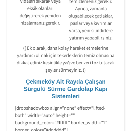
vidaları sıkarak veya
temizlemeniz gerekir.
eksik olanları
Ayrıca, zamanla
değiştirerek yeniden
oluşabilecek çatlaklar,
hizalamanız gerekir.
paslar veya kıvrımlar
varsa, yeni silindirlere
yatırım yapabilirsiniz.
(( Ek olarak, daha kolay hareket etmelerine
yardımcı olmak için tekerleklerin temiz olmasına
dikkat ediniz kesinlikle yağ ve benzeri toz tutacak
şeyler sürmeyiniz. ))
Çekmeköy Alt Rayda Çalışan
Sürgülü Sürme Gardolap Kapı
Sistemleri
[dropshadowbox align=”none” effect=”lifted-
both” width=”auto” height=””
background_color=”#ffffff” border_width=”1″
border_color=”#dddddd” ]