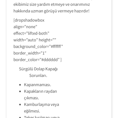
ekibimiz size yardım etmeye ve onarımınız
hakkında uzman görüşü vermeye hazırdır!
[dropshadowbox
align=”none”
effect=”lifted-both”
width=”auto” height=””
background_color=”#ffffff”
border_width=”1″
border_color=”#dddddd” ]
Sürgülü Dolap Kapağı
Sorunları.
Kapanmaması.
Kapakların raydan
çıkması.
Kamburlaşma veya
eğilmesi.
Teker kırılması veya