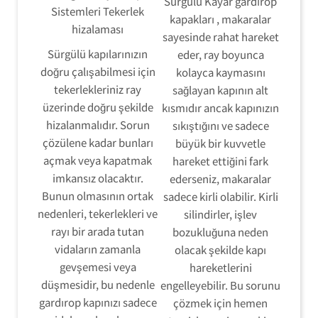
Sürgülü Kayar gardırop
Sistemleri Tekerlek
kapakları , makaralar
hizalaması
sayesinde rahat hareket
Sürgülü kapılarınızın
eder, ray boyunca
doğru çalışabilmesi için
kolayca kaymasını
tekerlekleriniz ray
sağlayan kapının alt
üzerinde doğru şekilde
kısmıdır ancak kapınızın
hizalanmalıdır. Sorun
sıkıştığını ve sadece
çözülene kadar bunları
büyük bir kuvvetle
açmak veya kapatmak
hareket ettiğini fark
imkansız olacaktır.
ederseniz, makaralar
Bunun olmasının ortak
sadece kirli olabilir. Kirli
nedenleri, tekerlekleri ve
silindirler, işlev
rayı bir arada tutan
bozukluğuna neden
vidaların zamanla
olacak şekilde kapı
gevşemesi veya
hareketlerini
düşmesidir, bu nedenle
engelleyebilir. Bu sorunu
gardırop kapınızı sadece
çözmek için hemen