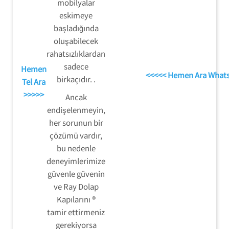
mobilyalar
eskimeye
başladığında
oluşabilecek
rahatsızlıklardan
sadece
Hemen
<<<<< Hemen Ara What
birkaçıdır. .
Tel Ara
>>>>>
Ancak
endişelenmeyin,
her sorunun bir
çözümü vardır,
bu nedenle
deneyimlerimize
güvenle güvenin
ve Ray Dolap
Kapılarını ®
tamir ettirmeniz
gerekiyorsa