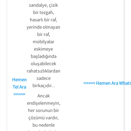
sandalye, çizik
bir tezgah,
hasarlı bir raf,
yerinde olmayan
bir raf,
mobilyalar
eskimeye
başladığında
oluşabilecek
rahatsızlıklardan
sadece
Hemen
<<<<< Hemen Ara What
birkaçıdır. .
Tel Ara
>>>>>
Ancak
endişelenmeyin,
her sorunun bir
çözümü vardır,
bu nedenle