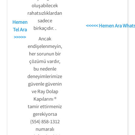
oluşabilecek
rahatsızlıklardan
sadece
Hemen
<<<<< Hemen Ara What
birkaçıdır. .
Tel Ara
>>>>>
Ancak
endişelenmeyin,
her sorunun bir
çözümü vardır,
bu nedenle
deneyimlerimize
güvenle güvenin
ve Ray Dolap
Kapılarını ®
tamir ettirmeniz
gerekiyorsa
(554) 858-1312
numaralı