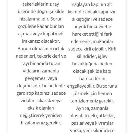
tekerlekleriniz ray
sağlayan kapının alt
üzerinde doğru şekilde
kısmıdır ancak kapınızın
hizalanmalıdır. Sorun
sıkıştığını ve sadece
çözülene kadar bunları
büyük bir kuvvetle
açmak veya kapatmak
hareket ettiğini fark
imkansız olacaktır.
ederseniz, makaralar
Bunun olmasının ortak
sadece kirli olabilir. Kirli
nedenleri, tekerlekleri ve
silindirler, işlev
rayı bir arada tutan
bozukluğuna neden
vidaların zamanla
olacak şekilde kapı
gevşemesi veya
hareketlerini
düşmesidir, bu nedenle
engelleyebilir. Bu sorunu
gardırop kapınızı sadece
çözmek için hemen
vidaları sıkarak veya
temizlemeniz gerekir.
eksik olanları
Ayrıca, zamanla
değiştirerek yeniden
oluşabilecek çatlaklar,
hizalamanız gerekir.
paslar veya kıvrımlar
varsa, yeni silindirlere