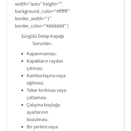
width=”auto” height=””
background_color=”#ffffff”
border_width=”1″
border_color=”#dddddd” ]
Sürgülü Dolap Kapağı
Sorunları.
Kapanmaması.
Kapakların raydan
çıkması.
Kamburlaşma veya
eğilmesi.
Teker kırılması veya
çatlaması.
Çalışma boşluğu
ayarlarının
bozulması.
Bir yerlere veya