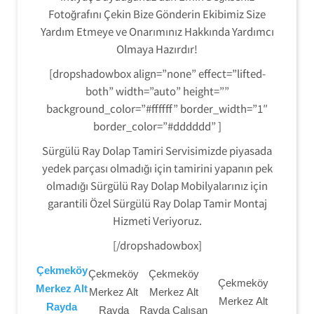
Fotoğrafını Çekin Bize Gönderin Ekibimiz Size
Yardım Etmeye ve Onarımınız Hakkında Yardımcı
Olmaya Hazırdır!
[dropshadowbox align=”none” effect=”lifted-
both” width=”auto” height=””
background_color=”#ffffff” border_width=”1″
border_color=”#dddddd” ]
Sürgülü Ray Dolap Tamiri Servisimizde piyasada
yedek parçası olmadığı için tamirini yapanın pek
olmadığı Sürgülü Ray Dolap Mobilyalarınız için
garantili Özel Sürgülü Ray Dolap Tamir Montaj
Hizmeti Veriyoruz.
[/dropshadowbox]
Çekmeköy
Çekmeköy
Çekmeköy
Çekmeköy
Merkez Alt
Merkez Alt
Merkez Alt
Merkez Alt
Rayda
Rayda
Rayda Çalışan