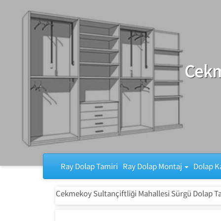
Ray Dolap Tamiri
Cekm
Ray Dolap Tamiri
Ray Dolap Montaj
Dolap K
Cekmekoy Sultançiftliği Mahallesi Sürgü Dolap T