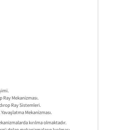
şimi.
rop Ray Mekanizması.
dırop Ray Sistemleri.
ak Yavaşlatma Mekanizması.
mekanizmalarda kırılma olmaktadır.
ürgü dolap mekanizmaların kırılması