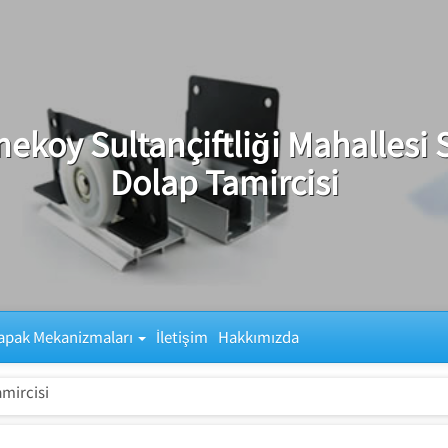
ekoy Sultançiftliği Mahallesi 
Dolap Tamircisi
apak Mekanizmaları
İletişim
Hakkımızda
amircisi