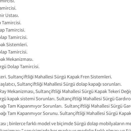
mircisi.
amircisi.
ir Ustası.
p Tamircisi.
ap Tamircisi.
lap Tamircisi.
pak Sistemleri.
lap Tamircisi.
apak Mekanizması.
rgü Dolap Tamircisi.
eri. Sultançiftliği Mahallesi Sürgü Kapak Fren Sistemleri.
aşlatıcı, Sultançiftliği Mahallesi Sürgü dolap kapağı sorunları.
 Ray Mekanizması, Sultançiftliği Mahallesi Sürgü Kapak Tekeri Deği
Sürgü kapak sistemi Sorunları. Sultançiftliği Mahallesi Sürgü Gardı
pağı Tam Kapanmıyor Sorunları. Sultançiftliği Mahallesi Sürgü Gar
apağı Tam Kapanmıyor Sorunu. Sultançiftliği Mahallesi Sürgü Kap
tası ; binlerce farklı model ve biçimde Sürgü dolap mobilyaların 
ekanizması ” servisimizde her marka ve modelin farklı olması ve S