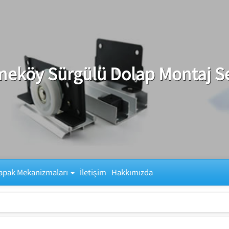
eköy Sürgülü Dolap Montaj Se
apak Mekanizmaları
İletişim
Hakkımızda