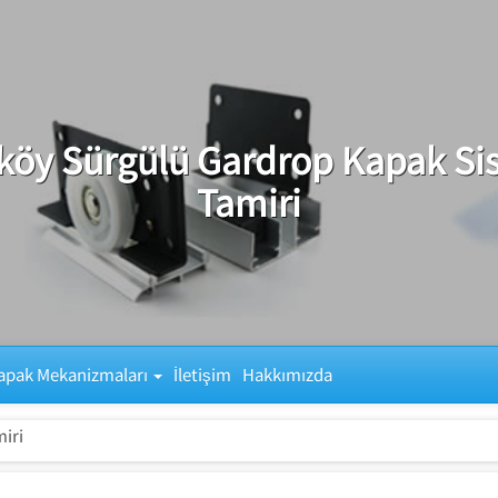
öy Sürgülü Gardrop Kapak Sis
Tamiri
apak Mekanizmaları
İletişim
Hakkımızda
iri