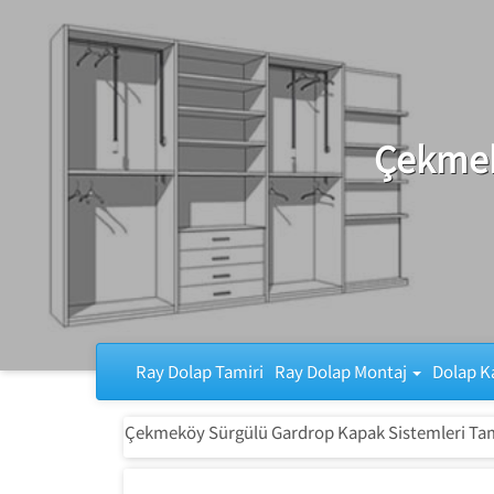
Ray Dolap Tamiri
Çekmek
Ray Dolap Tamiri
Ray Dolap Montaj
Dolap K
Çekmeköy Sürgülü Gardrop Kapak Sistemleri Tam