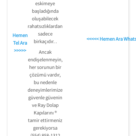
eskimeye
başladığında
oluşabilecek
rahatsızlıklardan
sadece
Hemen
<<<<< Hemen Ara What
birkaçıdır. .
Tel Ara
>>>>>
Ancak
endişelenmeyin,
her sorunun bir
çözümü vardır,
bu nedenle
deneyimlerimize
güvenle güvenin
ve Ray Dolap
Kapılarını ®
tamir ettirmeniz
gerekiyorsa
(554) 858-1312