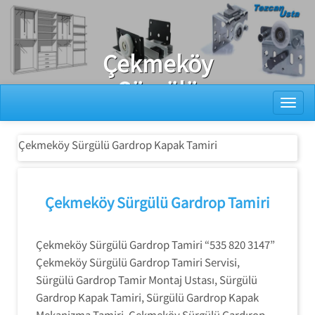
Ray Dolap Tamiri
Çekmeköy
Sürgülü
Toggl
Gardrop Kapak
Tamiri
Çekmeköy Sürgülü Gardrop Kapak Tamiri
Çekmeköy Sürgülü Gardrop Tamiri
Çekmeköy Sürgülü Gardrop Tamiri “535 820 3147”
Çekmeköy Sürgülü Gardrop Tamiri Servisi,
Sürgülü Gardrop Tamir Montaj Ustası, Sürgülü
Gardrop Kapak Tamiri, Sürgülü Gardrop Kapak
Mekanizma Tamiri, Çekmeköy Sürgülü Gardırop