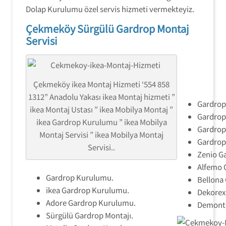
Dolap Kurulumu özel servis hizmeti vermekteyiz.
Çekmeköy Sürgülü Gardrop Montaj
Servisi
Çekmeköy ikea Montaj Hizmeti ‘554 858
1312” Anadolu Yakası ikea Montaj hizmeti ”
Gardrop
ikea Montaj Ustası ” ikea Mobilya Montaj ”
Gardrop
ikea Gardrop Kurulumu ” ikea Mobilya
Gardrop
Montaj Servisi ” ikea Mobilya Montaj
Gardrop
Servisi..
Zenio G
Alfemo 
Gardrop Kurulumu.
Bellona
ikea Gardrop Kurulumu.
Dekorex
Adore Gardrop Kurulumu.
Demonte
Sürgülü Gardrop Montajı.