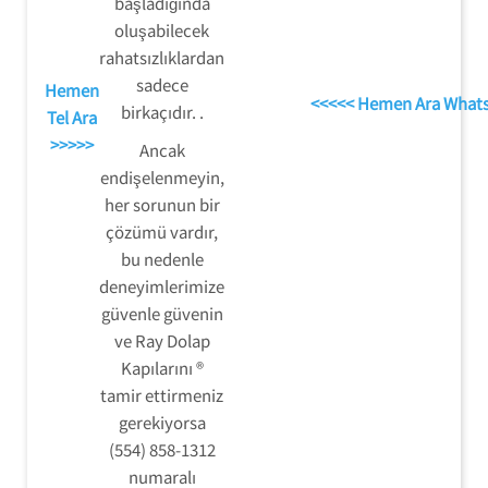
başladığında
oluşabilecek
rahatsızlıklardan
sadece
Hemen
<<<<< Hemen Ara What
birkaçıdır. .
Tel Ara
>>>>>
Ancak
endişelenmeyin,
her sorunun bir
çözümü vardır,
bu nedenle
deneyimlerimize
güvenle güvenin
ve Ray Dolap
Kapılarını ®
tamir ettirmeniz
gerekiyorsa
(554) 858-1312
numaralı