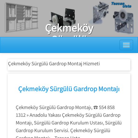
Ray Dolap Tamiri
Çekmeköy
Sürgülü
Toggl
Gardrop
Montaj
Çekmeköy Sürgülü Gardrop Montaj Hizmeti
Hizmeti
Çekmeköy Sürgülü Gardrop Montajı
Çekmeköy Sürgülü Gardrop Montajı, ☎️ 554 858
1312 » Anadolu Yakası Çekmeköy Sürgülü Gardrop
Montajı, Sürgülü Gardrop Kurulum Ustası, Sürgülü
Gardrop Kurulum Servisi. Çekmeköy Sürgülü
Gardrop Montajı – Tezcan Usta.