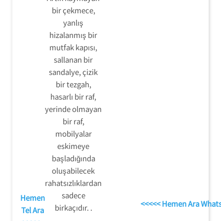
bir çekmece,
yanlış
hizalanmış bir
mutfak kapısı,
sallanan bir
sandalye, çizik
bir tezgah,
hasarlı bir raf,
yerinde olmayan
bir raf,
mobilyalar
eskimeye
başladığında
oluşabilecek
rahatsızlıklardan
sadece
Hemen
<<<<< Hemen Ara What
birkaçıdır. .
Tel Ara