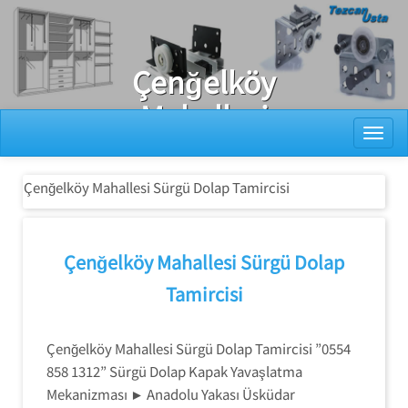
Ray Dolap Tamiri
Çenğelköy
Mahallesi
Toggl
Sürgü Dolap
Tamircisi
Çenğelköy Mahallesi Sürgü Dolap Tamircisi
Çenğelköy Mahallesi Sürgü Dolap
Tamircisi
Çenğelköy Mahallesi Sürgü Dolap Tamircisi ”0554
858 1312” Sürgü Dolap Kapak Yavaşlatma
Mekanizması ► Anadolu Yakası Üsküdar