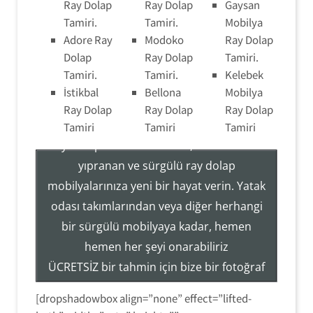
Ray Dolap
Ray Dolap
Gaysan
Tamiri.
Tamiri.
Mobilya
Adore Ray
Modoko
Ray Dolap
Dolap
Ray Dolap
Tamiri.
Tamiri.
Tamiri.
Kelebek
İstikbal
Bellona
Mobilya
Ray Dolap Tamir Montaj Servisi
Ray Dolap
Ray Dolap
Ray Dolap
Tamiri
Tamiri
Tamiri
Ray Dolap Sistemleri Tamir, Hizmetleri ile
yıpranan ve sürgülü ray dolap
mobilyalarınıza yeni bir hayat verin. Yatak
Tezcan Usta ((( 554 858 1312 )))
odası takımlarından veya diğer herhangi
Servisi
bir sürgülü mobilyaya kadar, hemen
Ray Dolap Mekanizma Sistemleri Tamir Montaj
hemen her şeyi onarabiliriz
ÜCRETSİZ bir tahmin için bize bir fotoğraf
gönderin veya hizmetlerimiz hakkında
[dropshadowbox align=”none” effect=”lifted-
daha fazla bilgi edinmek için (554) 858-