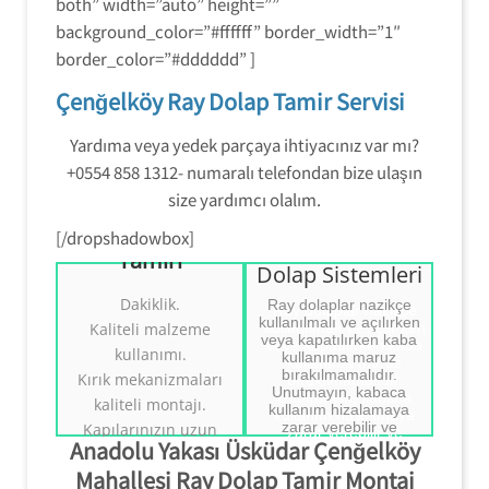
both” width=”auto” height=””
1312 numaralı telefondan bizi arayın.
background_color=”#ffffff” border_width=”1″
border_color=”#dddddd” ]
Çenğelköy Ray Dolap Tamir Servisi
Yardıma veya yedek parçaya ihtiyacınız var mı?
+0554 858 1312- numaralı telefondan bize ulaşın
Üsküdar Ray
size yardımcı olalım.
Dolap
Mekanizmaları
[/dropshadowbox]
Üsküdar Ray
Tamiri
Üsküdar Ray
Üsküdar Ray
Dolap Sistemleri
Dolap Sistemleri
Dolap
Dakiklik.
Ray dolaplar nazikçe
Tamiri
Mekanizmaları
kullanılmalı ve açılırken
Kaliteli malzeme
Tamiri
veya kapatılırken kaba
kullanımı.
kullanıma maruz
bırakılmamalıdır.
Ray Dolap Sistemleri
Kırık mekanizmaları
Ray Dolap
Unutmayın, kabaca
Tamiri.
Sistemleri Tamiri.
kaliteli montajı.
kullanım hizalamaya
((( Tezcan Usta )))
Tezcan Usta
zarar verebilir ve
Kapılarınızın uzun
0554 858 1312
0554 858 1312
Anadolu Yakası Üsküdar Çenğelköy
mekanizmanın pistten
ömürlü olması için
kaymasına neden olabilir.
Mahallesi Ray Dolap Tamir Montaj
doğru kullanım