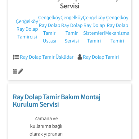
Servisi
konusunda bilgi
vermek.
Çenğelköy
Çenğelköy
Çenğelköy
Çenğelköy
Çenğelköy
Ray Dolap
Ray Dolap
Ray Dolap
Ray Dolap
Ray Dolap
Tamir
Tamir
Sistemleri
Mekanizma
Tamircisi
Ustası
Servisi
Tamiri
Tamiri
Ray Dolap Tamir Üsküdar
Ray Dolap Tamiri
Ray Dolap Tamir Bakım Montaj
Kurulum Servisi
Zamana ve
kullanıma bağlı
olarak yıpranan