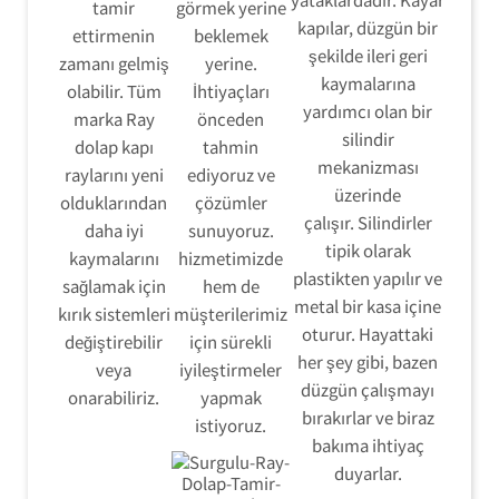
tamir
görmek yerine
kapılar, düzgün bir
ettirmenin
beklemek
şekilde ileri geri
zamanı gelmiş
yerine.
kaymalarına
olabilir. Tüm
İhtiyaçları
yardımcı olan bir
marka Ray
önceden
silindir
dolap kapı
tahmin
mekanizması
raylarını yeni
ediyoruz ve
üzerinde
olduklarından
çözümler
çalışır. Silindirler
daha iyi
sunuyoruz.
tipik olarak
kaymalarını
hizmetimizde
plastikten yapılır ve
sağlamak için
hem de
metal bir kasa içine
kırık sistemleri
müşterilerimiz
oturur. Hayattaki
değiştirebilir
için sürekli
her şey gibi, bazen
veya
iyileştirmeler
düzgün çalışmayı
onarabiliriz.
yapmak
bırakırlar ve biraz
istiyoruz.
bakıma ihtiyaç
duyarlar.