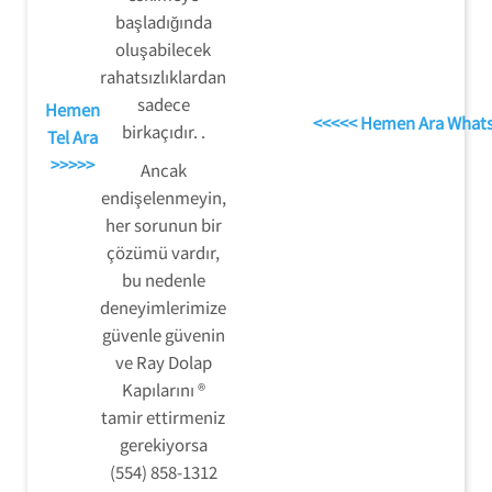
başladığında
oluşabilecek
rahatsızlıklardan
sadece
Hemen
<<<<< Hemen Ara What
birkaçıdır. .
Tel Ara
>>>>>
Ancak
endişelenmeyin,
her sorunun bir
çözümü vardır,
bu nedenle
deneyimlerimize
güvenle güvenin
ve Ray Dolap
Kapılarını ®
tamir ettirmeniz
gerekiyorsa
(554) 858-1312