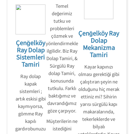
Temel
değerimiz
tutku ve
problemleri
Çenğelköy Ray
çözmek ve
Dolap
Çenğelköy
yönlendirmekle
Mekanizma
Ray Dolap
ilgilidir. Biz Ray
Tamiri
Sistemleri
Dolap Tamiri, &
Tamiri
Sürgülü Ray
Kayar kapınızı
dolap Tamiri,
olması gerektiği gibi
Ray dolap
konusunda
çalıştıran şeyin ne
kapak
tutkulu. Farklı
olduğunu hiç merak
sistemleri ;
baktığımız ve
ettiniz mi? Sihirin
artık eskisi gibi
davrandığımız
yarısı sürgülü kapı
kaymıyorsa,
göze çarpıyor.
makaralarında,
gömme Ray
tekerleklerde ve
kapılı
Müşterilerin ne
bilyalı
gardırobunuzu
istediğini
yataklardadır. Kayar