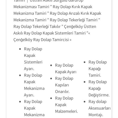
Mekanizması Tamiri ” Ray Dolap Kırık Kapak
Mekanizma Tamiri ” Ray Dolap Arızalı Kırık Kapak
Mekanizma Tamiri ” Ray Dolap Tekerleği Tamiri ”
Ray Dolap Tekerleği Takılır ” Çenğelköy Üstten
Askılı Ray Dolap Kapak Sistemleri Tamiri ”«
Çenğelköy Ray Dolap Tamircisi »
Ray Dolap
Kapak
Sistemleri
Ray Dolap
Ray Dolap
Ayarı.
Kapağı
Kapak Ayarı
Ray Dolap
Tamiri.
Ray Dolap
Kapak
Ray Dolap
Kapıları
Mekanizma
Kapağı
Onarılır.
Ayarı.
Değiştirme.
Ray Dolap
Ray Dolap
Ray dolap
Kapak
Kapak
Aksesuarları
Malzemeleri.
Mekanizma
Montajı.