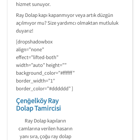
hizmet sunuyor.
Ray Dolap kapı kapanmıyor veya artık düzgün
açılmıyor mu? Size yardımcı olmaktan mutluluk
duyarız!
[dropshadowbox
align=”none”
effect=”lifted-both”
width=”auto” height=””
background_color=”#ffffff”
border_width=”1″
border_color=”#dddddd” ]
Çenğelköy Ray
Dolap Tamircisi
Ray Dolap kapıların
camlarına verilen hasarın
yanı sıra, çoğu ray dolap