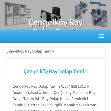
Ray Dolap Tamiri
Çenğelköy Ray
Dolap Tamiri
Toggl
Çenğelköy Ray Dolap Tamiri
Çenğelköy Ray Dolap Tamiri
Çenğelköy Ray Dolap Tamiri 📞554 858 1312 ✭
Anadolu Yakası Üsküdar Çenğelköy Mahallesi Ray
Dolap Tamircisi ” Ray Dolap Kapak Frenleyici
Tamiri ‘|’ Üstten Askılı Sürgülü Kapak Mekanizması
Tamiri ‘|’ Üstten Askılı Sürgülü Gardrop