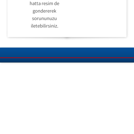
hatta resim de
gondererek
sorununuzu
iletebilirsiniz.