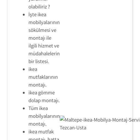
olabiliriz ?
İşte ikea
mobilyalarının
sökülmesi ve
montajı ile
ilgili hizmet ve
müdahalelerin
bir listesi.
ikea
mutfaklarının
montajı.
ikea gömme
dolap montajı.
Tüm ikea
mobilyalarının
montajı.
ikea mutfak
montajı, hatta