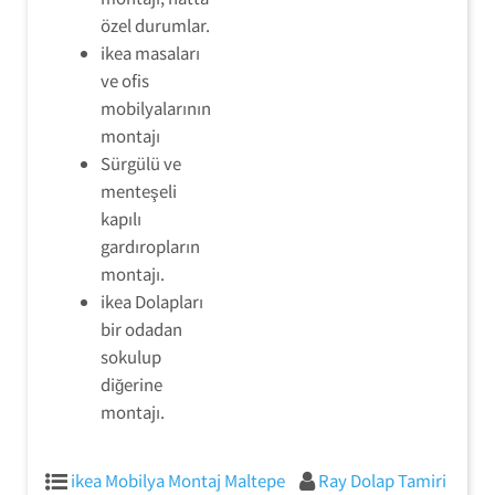
özel durumlar.
ikea masaları
ve ofis
mobilyalarının
montajı
Sürgülü ve
menteşeli
kapılı
gardıropların
montajı.
ikea Dolapları
bir odadan
sokulup
diğerine
montajı.
ikea Mobilya Montaj Maltepe
Ray Dolap Tamiri