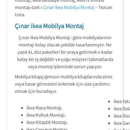
montajı özel »
Çınar ikea Mobilya Montaj
– Tezcan
Usta.
Çınar ikea Mobilya Montaj
Çınar ikea Mobilya Montaj : göre mobilyalarının
montajı kolay olacak şekilde tasarlanmıştır. Ne
yazık ki, düz paketleri bir araya getirmek o kadar
kolay bir iş değildir ve çoğu müşteri talimatlarda
veya montaj işleminde sorun yaşıyor.
Mobilya kitapçığımızın mobilya kitaplarında stres
veya hasar görmesini önlemek için size yardımcı
olmak için buradayız.
ikea Yat
ikea Masa Montajı.
ikea Dol
ikea Koltuk Montajı.
ikea Div
ikea Kitaplık Montajı.
ikea Gar
ikea Çerçeve Montajı.