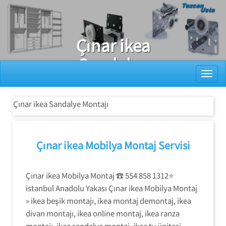
Ray Dolap Tamiri
Çınar ikea
Sandalye
Toggl
Montajı
Çınar ikea Sandalye Montajı
Çınar ikea Mobilya Montaj Servisi
Çınar ikea Mobilya Montaj ☎ 554 858 1312⭐
istanbul Anadolu Yakası Çınar ikea Mobilya Montaj
» ikea beşik montajı, ikea montaj demontaj, ikea
divan montajı, ikea online montaj, ikea ranza
montajı, ikea sandalye montaj, ikea tv ünitesi