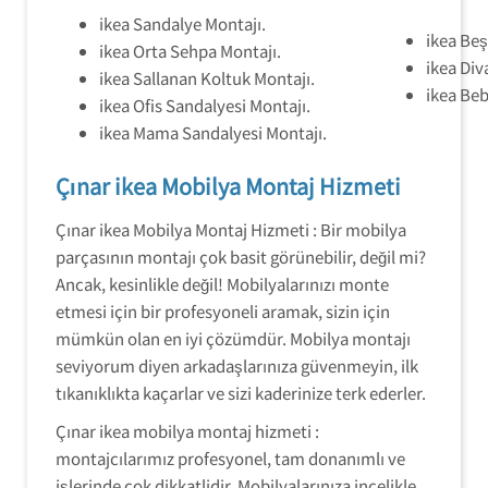
ikea Sandalye Montajı.
ikea Beş
ikea Orta Sehpa Montajı.
ikea Div
ikea Sallanan Koltuk Montajı.
ikea Beb
ikea Ofis Sandalyesi Montajı.
ikea Mama Sandalyesi Montajı.
Çınar ikea Mobilya Montaj Hizmeti
Çınar ikea Mobilya Montaj Hizmeti : Bir mobilya
parçasının montajı çok basit görünebilir, değil mi?
Ancak, kesinlikle değil! Mobilyalarınızı monte
etmesi için bir profesyoneli aramak, sizin için
mümkün olan en iyi çözümdür. Mobilya montajı
seviyorum diyen arkadaşlarınıza güvenmeyin, ilk
tıkanıklıkta kaçarlar ve sizi kaderinize terk ederler.
Çınar ikea mobilya montaj hizmeti :
montajcılarımız profesyonel, tam donanımlı ve
işlerinde çok dikkatlidir. Mobilyalarınıza incelikle