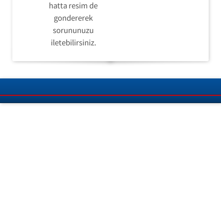
hatta resim de
gondererek
sorununuzu
iletebilirsiniz.