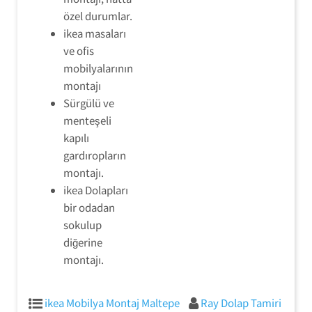
özel durumlar.
ikea masaları
ve ofis
mobilyalarının
montajı
Sürgülü ve
menteşeli
kapılı
gardıropların
montajı.
ikea Dolapları
bir odadan
sokulup
diğerine
montajı.
ikea Mobilya Montaj Maltepe
Ray Dolap Tamiri