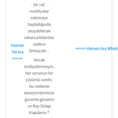
bir raf,
mobilyalar
eskimeye
başladığında
oluşabilecek
rahatsızlıklardan
sadece
Hemen
<<<<< Hemen Ara What
birkaçıdır. .
Tel Ara
>>>>>
Ancak
endişelenmeyin,
her sorunun bir
çözümü vardır,
bu nedenle
deneyimlerimize
güvenle güvenin
ve Ray Dolap
Kapılarını ®