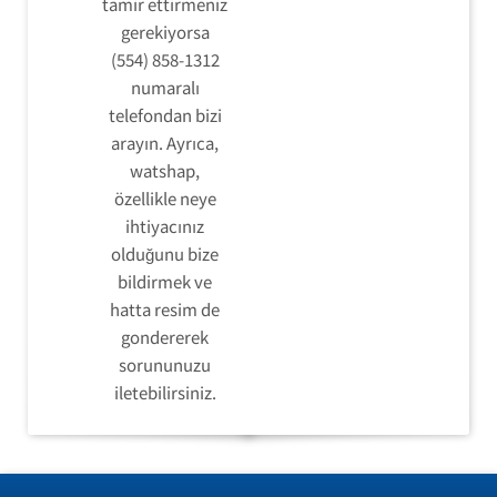
tamir ettirmeniz
gerekiyorsa
(554) 858-1312
numaralı
telefondan bizi
arayın. Ayrıca,
watshap,
özellikle neye
ihtiyacınız
olduğunu bize
bildirmek ve
hatta resim de
gondererek
sorununuzu
iletebilirsiniz.