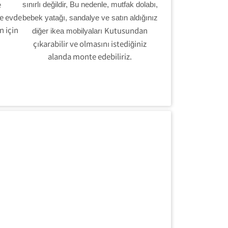
e
sınırlı değildir, Bu nedenle, mutfak dolabı,
ve evde
bebek yatağı, sandalye ve satın aldığınız
n için
Kutusundan
diğer ikea mobilyaları
çıkarabilir ve olmasını istediğiniz
alanda monte edebiliriz.