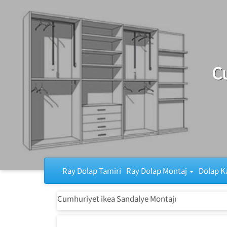
Ray Dolap Tamiri
C
Ray Dolap Tamiri
Ray Dolap Montaj
Dolap K
Cumhuriyet ikea Sandalye Montajı