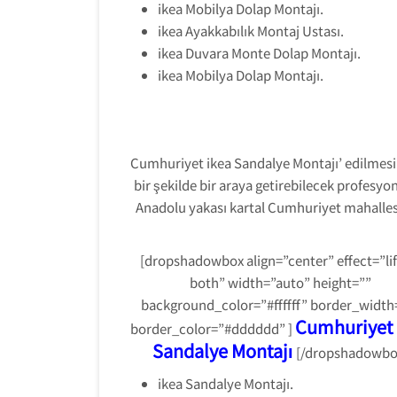
ikea Mobilya Dolap Montajı.
ikea Ayakkabılık Montaj Ustası.
ikea Duvara Monte Dolap Montajı.
ikea Mobilya Dolap Montajı.
Cumhuriyet ikea Sandalye Montajı’ edilmesini 
bir şekilde bir araya getirebilecek profesyo
Anadolu yakası kartal Cumhuriyet mahallesin
[dropshadowbox align=”center” effect=”lif
both” width=”auto” height=””
background_color=”#ffffff” border_width
Cumhuriyet 
border_color=”#dddddd” ]
Sandalye Montajı
[/dropshadowbo
ikea Sandalye Montajı.