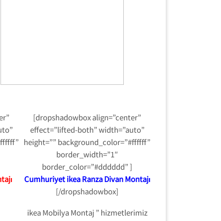
er”
[dropshadowbox align=”center”
uto”
effect=”lifted-both” width=”auto”
fffff”
height=”” background_color=”#ffffff”
border_width=”1″
]
border_color=”#dddddd” ]
tajı
Cumhuriyet ikea Ranza Divan Montajı
[/dropshadowbox]
ikea Mobilya Montaj ” hizmetlerimiz