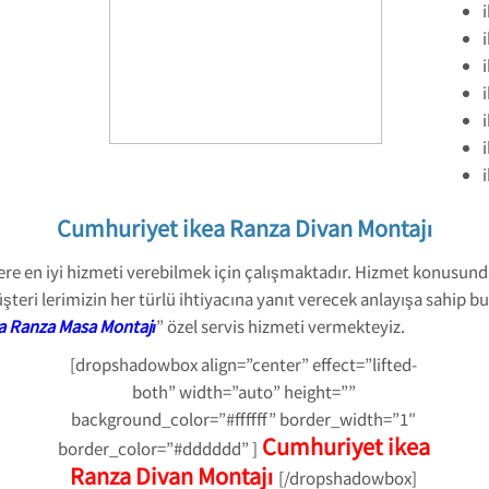
Cumhuriyet ikea Ranza Divan Montajı
lere en iyi hizmeti verebilmek için çalışmaktadır. Hizmet konusund
şteri lerimizin her türlü ihtiyacına yanıt verecek anlayışa sahip b
a Ranza Masa Montajı
” özel servis hizmeti vermekteyiz.
[dropshadowbox align=”center” effect=”lifted-
both” width=”auto” height=””
background_color=”#ffffff” border_width=”1″
Cumhuriyet ikea
border_color=”#dddddd” ]
Ranza Divan Montajı
[/dropshadowbox]