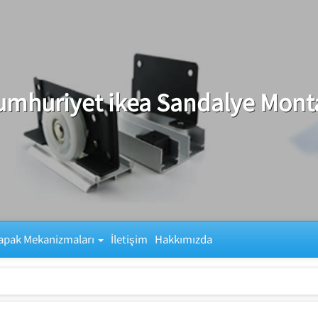
umhuriyet ikea Sandalye Monta
apak Mekanizmaları
İletişim
Hakkımızda