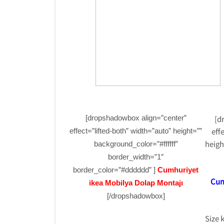
[dropshadowbox align=”center”
[d
eff
effect=”lifted-both” width=”auto” height=””
heigh
background_color=”#ffffff”
border_width=”1″
border_color=”#dddddd” ]
Cumhuriyet
Cum
ikea Mobilya Dolap Montajı
[/dropshadowbox]
Size 