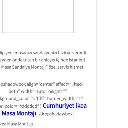
ip yeni masanızı sandalyenizi hızlı ve verimli
şeyden önde tutan bir anlayış içinde istanbul
a Masa Sandalye Montajı” özel servis hizmeti
opshadowbox align=”center” effect=”lifted-
both” width=”auto” height=””
kground_color=”#ffffff” border_width=”1″
Cumhuriyet ikea
r_color=”#dddddd” ]
Masa Montajı
[/dropshadowbox]
ikea Masa Montajı.