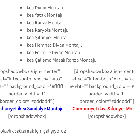
ikea Divan Montajı.
ikea Yatak Montajı.
ikea Ranza Montajı.
ikea Karyola Montajı.
ikea Şifonyer Montajı.
ikea Hemnes Divan Montajı.
ikea Ferforje Divan Montajı.
ikea Çalışma Masalı Ranza Montajı.
ropshadowbox align=”center”
[dropshadowbox align=”cent
ect=”lifted-both” width=”auto”
effect=”lifted-both” width=”a
t=”” background_color=”#ffffff”
height=”” background_color=”#f
border_width=”1″
border_width=”1″
border_color=”#dddddd” ]
border_color=”#dddddd” 
huriyet ikea Sandalye Montajı
Cumhuriyet ikea Şifonyer Mon
[/dropshadowbox]
[/dropshadowbox]
kolaylık sağlamak için çalışıyoruz