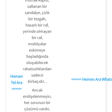
sallanan bir
sandalye, çizik
bir tezgah,
hasarlı bir raf,
yerinde olmayan
bir raf,
mobilyalar
eskimeye
başladığında
oluşabilecek
rahatsızlıklardan
sadece
Hemen
<<<<< Hemen Ara What
birkaçıdır. .
Tel Ara
>>>>>
Ancak
endişelenmeyin,
her sorunun bir
çözümü vardır,