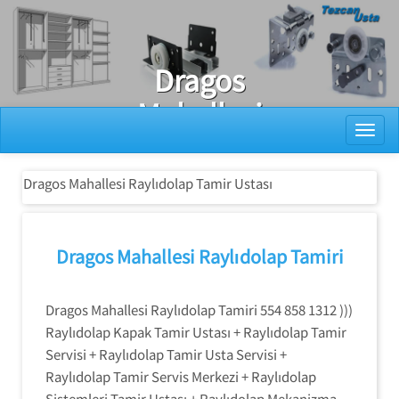
Ray Dolap Tamiri
Dragos
Mahallesi
Toggl
Raylıdolap
Tamir Ustası
Dragos Mahallesi Raylıdolap Tamir Ustası
Dragos Mahallesi Raylıdolap Tamiri
Dragos Mahallesi Raylıdolap Tamiri 554 858 1312 )))
Raylıdolap Kapak Tamir Ustası + Raylıdolap Tamir
Servisi + Raylıdolap Tamir Usta Servisi +
Raylıdolap Tamir Servis Merkezi + Raylıdolap
Sistemleri Tamir Ustası + Raylıdolap Mekanizma