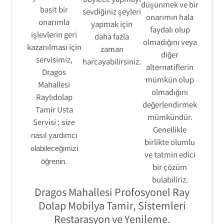
düşünmek ve bir
basit bir
sevdiğiniz şeyleri
onarımın hala
onarımla
yapmak için
faydalı olup
işlevlerin geri
daha fazla
olmadığını veya
kazanılması için
zaman
diğer
servisimiz,
harcayabilirsiniz.
alternatiflerin
Dragos
mümkün olup
Mahallesi
olmadığını
Raylıdolap
değerlendirmek
Tamir Usta
mümkündür.
Servisi ;
size
Genellikle
nasıl yardımcı
birlikte olumlu
olabileceğimizi
ve tatmin edici
öğrenin.
bir çözüm
bulabiliriz.
Dragos Mahallesi Profosyonel Ray
Dolap Mobilya Tamir, Sistemleri
Restarasyon ve Yenileme.