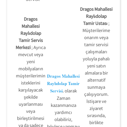
Dragos Mahallesi
Raylıdolap
Dragos
Tamir Ustası
;
Mahallesi
Müşterilerime
Raylıdolap
onarım veya
Tamir Servis
tamir servisi
Merkezi
; Ayrıca
çalışmaları
mevcut veya
yoluyla pahalı
yeni
yeni satın
mobilyaların
almalara bir
müşterilerimin
Dragos Mahallesi
alternatif
isteklerini
Raylıdolap Tamir
sunmaya
karşılayacak
Servisi
.
olarak
çalışıyorum.
şekilde
Zaman
İstişare ve
uyarlanması
kazanmanıza
ziyaret
veya
yardımcı
sırasında,
birleştirilmesi
olabiliriz,
birlikte
ya da sadece
böylece yapmayı