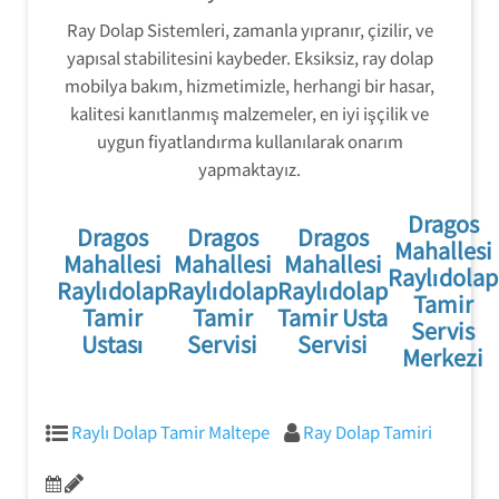
Ray Dolap Sistemleri, zamanla yıpranır, çizilir, ve
yapısal stabilitesini kaybeder. Eksiksiz, ray dolap
mobilya bakım, hizmetimizle, herhangi bir hasar,
kalitesi kanıtlanmış malzemeler, en iyi işçilik ve
uygun fiyatlandırma kullanılarak onarım
yapmaktayız.
Dragos
Dragos
Dragos
Dragos
Mahallesi
Mahallesi
Mahallesi
Mahallesi
Raylıdolap
Raylıdolap
Raylıdolap
Raylıdolap
Tamir
Tamir
Tamir
Tamir Usta
Servis
Ustası
Servisi
Servisi
Merkezi
Raylı Dolap Tamir Maltepe
Ray Dolap Tamiri