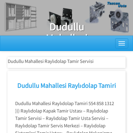
Ray Dolap Tamiri
Dudullu
Mahallesi
Toggl
Raylıdolap
Tamir Servisi
Dudullu Mahallesi Raylıdolap Tamir Servisi
Dudullu Mahallesi Raylıdolap Tamiri
Dudullu Mahallesi Raylıdolap Tamiri 554 858 1312
))) Raylıdolap Kapak Tamir Ustası – Raylıdolap
Tamir Servisi – Raylıdolap Tamir Usta Servisi –
Raylıdolap Tamir Servis Merkezi – Raylıdolap
Sistemleri Tamir Ustası – Raylıdolap Mekanizma