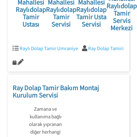
yüzlü ve profesyonel
Mahallesi
Mahallesi
Mahallesi
hizmetleri
Raylıdolap
Raylıdolap
Raylıdolap
Raylıdolap
kadromuzla konuşun.
Tamir
sunmaktayız.
Tamir
Tamir
Tamir Usta
Servis
Ustası
Servisi
Servisi
Merkezi
Raylı Dolap Tamir Umraniye
Ray Dolap Tamiri
Ray Dolap Tamir Bakım Montaj
Kurulum Servisi
Zamana ve
kullanıma bağlı
olarak yıpranan
diğer herhangi