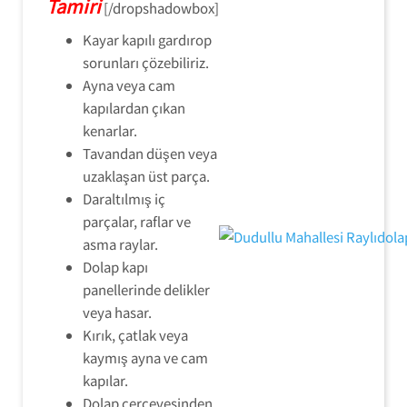
Tamiri
[/dropshadowbox]
Kayar kapılı gardırop
sorunları çözebiliriz.
Ayna veya cam
kapılardan çıkan
kenarlar.
Tavandan düşen veya
uzaklaşan üst parça.
Daraltılmış iç
parçalar, raflar ve
asma raylar.
Dolap kapı
panellerinde delikler
veya hasar.
Kırık, çatlak veya
kaymış ayna ve cam
kapılar.
Dolap çerçevesinden