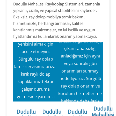
Dudullu Mahallesi Raylıdolap Sistemleri, zamanla
RaylıDolap
RaylıDolap
yıpranır, çizilir, ve yapısal stabilitesini kaybeder.
Tamir Servisi
Eksiksiz, ray dolap mobilya tamir bakım,
Tamir Hizmeti
Sürgülü ray dolap
hizmetimizle, herhangi bir hasar, kalitesi
Sürgülü ray dolap
kapaklarınız
kanıtlanmış malzemeler, en iyi işçilik ve uygun
kapak mekanizmaları
fiyatlandırma kullanılarak onarım yapmaktayız.
arızalandığında,
arızalandığında ortaya
yenisini almak için
çıkan rahatsızlığı
acele etmeyin.
anladığımız için aynı
Sürgülü ray dolap
veya sonraki gün
Aynı Gün Servis
tamir servisimiz arızalı
Hızlı ve verimli
onarımları sunmayı
Hizmeti Sunmayı
kırık raylı dolap
hizmet
hedefliyoruz. Sürgülü
Hedefliyoruz.
kapaklarınız tekrar
ray dolap onarım ve
çalışır duruma
kurulum hizmetlerimiz
gelmesine yardımcı
hakkında daha fazla
olmak için eksiksiz
Dudullu
bilgi için bugün güler
Dudullu
Dudullu
Dudullu
onarım ve bakım
Mahallesi