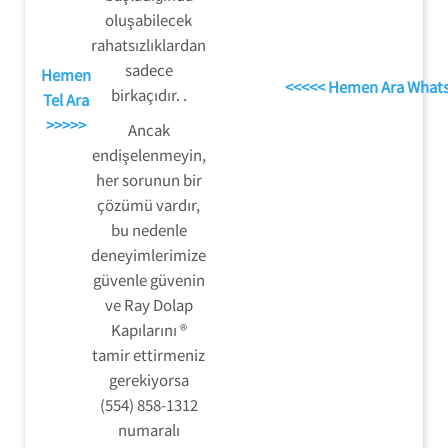
oluşabilecek
rahatsızlıklardan
sadece
Hemen
<<<<< Hemen Ara What
birkaçıdır. .
Tel Ara
>>>>>
Ancak
endişelenmeyin,
her sorunun bir
çözümü vardır,
bu nedenle
deneyimlerimize
güvenle güvenin
ve Ray Dolap
Kapılarını ®
tamir ettirmeniz
gerekiyorsa
(554) 858-1312
numaralı