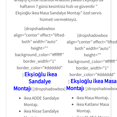
haftanın 7 günü kesintisiz hızlı ve güvenilir ”
Ekşioğlu ikea Masa Sandalye Montajı” özel servis
hizmeti vermekteyiz.
[dropshadowbox
align=”center” effect=”lifted-
[dropshadowbox
both” width=”auto”
align=”center” effect=”lifted
height=””
both” width=”auto”
background_color=”#ffffff”
height=””
border_width=”1″
background_color=”#ffffff”
border_color=”#dddddd”
border_width=”1″
Ekşioğlu ikea
border_color=”#dddddd”
]
Ekşioğlu ikea Masa
Sandalye
]
Montajı
Montajı
[/dropshadowbox
[/dropshadowbox]
ikea Masa Montajı.
ikea ADDE Sandalye
ikea Katlanır Masa
Montajı.
Montajı.
ikea Nisse Sandalye