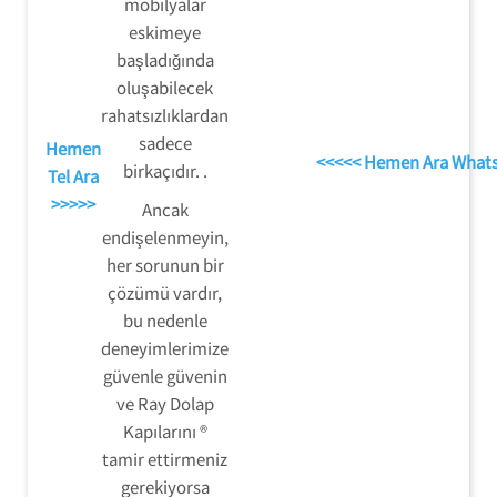
mobilyalar
eskimeye
başladığında
oluşabilecek
rahatsızlıklardan
sadece
Hemen
<<<<< Hemen Ara What
birkaçıdır. .
Tel Ara
>>>>>
Ancak
endişelenmeyin,
her sorunun bir
çözümü vardır,
bu nedenle
deneyimlerimize
güvenle güvenin
ve Ray Dolap
Kapılarını ®
tamir ettirmeniz
gerekiyorsa