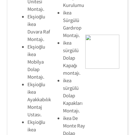
Ünitesi
Kurulumu
Montajı.
ikea
Ekşioğlu
Sürgülü
ikea
Gardırop
Duvara Raf
Montajı.
Montajı.
ikea
Ekşioğlu
sürgülü
ikea
Dolap
Mobilya
Kapağı
Dolap
montajı.
Montajı.
ikea
Ekşioğlu
sürgülü
ikea
Dolap
Ayakkabılık
Kapakları
Montaj
Montajı.
Ustası.
ikea De
Ekşioğlu
Monte Ray
ikea
Dolap