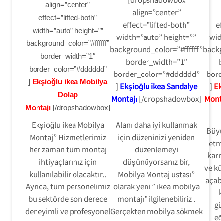
align=”center”
align=”center”
effect=”lifted-both”
effect=”lifted-both”
e
width=”auto” height=””
width=”auto” height=””
wid
background_color=”#ffffff”
background_color=”#ffffff”
backg
border_width=”1″
border_width=”1″
border_color=”#dddddd”
border_color=”#dddddd”
bor
]
Ekşioğlu ikea Mobilya
]
Ekşioğlu ikea Sandalye
]
Ek
Dolap
Montajı
[/dropshadowbox]
Mont
Montajı
[/dropshadowbox]
Ekşioğlu ikea Mobilya
Alanı daha iyi kullanmak
Büy
Montaj” Hizmetlerimiz
için düzeninizi yeniden
etm
her zaman tüm montaj
düzenlemeyi
karm
ihtiyaçlarınız için
düşünüyorsanız bir,
ve kü
kullanılabilir olacaktır..
Mobilya Montaj ustası”
açab
Ayrıca, tüm personelimiz
olarak yeni ” ikea mobilya
bu sektörde son derece
montajı” ilgilenebiliriz .
gü
deneyimli ve profesyonel
Gerçekten mobilya sökmek
eğ