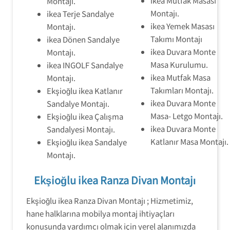
ikea Mutfak Masası
Montajı.
Montajı.
ikea Terje Sandalye
ikea Yemek Masası
Montajı.
Takımı Montajı
ikea Dönen Sandalye
ikea Duvara Monte
Montajı.
Masa Kurulumu.
ikea INGOLF Sandalye
ikea Mutfak Masa
Montajı.
Takımları Montajı.
Ekşioğlu ikea Katlanır
ikea Duvara Monte
Sandalye Montajı.
Masa- Letgo Montajı.
Ekşioğlu ikea Çalışma
ikea Duvara Monte
Sandalyesi Montajı.
Katlanır Masa Montajı.
Ekşioğlu ikea Sandalye
Montajı.
Ekşioğlu ikea Ranza Divan Montajı
Ekşioğlu ikea Ranza Divan Montajı ; Hizmetimiz,
hane halklarına mobilya montaj ihtiyaçları
konusunda yardımcı olmak için yerel alanımızda