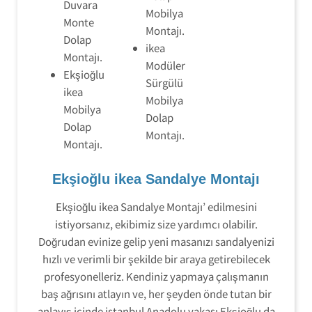
Duvara
Mobilya
Monte
Montajı.
Dolap
ikea
Montajı.
Modüler
Ekşioğlu
Sürgülü
ikea
Mobilya
Mobilya
Dolap
Dolap
Montajı.
Montajı.
Ekşioğlu ikea Sandalye Montajı
Ekşioğlu ikea Sandalye Montajı’ edilmesini
istiyorsanız, ekibimiz size yardımcı olabilir.
Doğrudan evinize gelip yeni masanızı sandalyenizi
hızlı ve verimli bir şekilde bir araya getirebilecek
profesyonelleriz. Kendiniz yapmaya çalışmanın
baş ağrısını atlayın ve, her şeyden önde tutan bir
anlayış içinde istanbul Anadolu yakası Ekşioğlu da