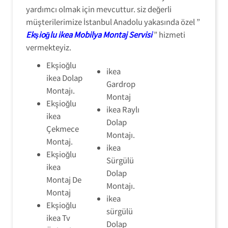
yardımcı olmak için mevcuttur. siz değerli
müşterilerimize İstanbul Anadolu yakasında özel ”
Ekşioğlu ikea Mobilya Montaj Servisi
” hizmeti
vermekteyiz.
Ekşioğlu
ikea
ikea Dolap
Gardrop
Montajı.
Montaj
Ekşioğlu
ikea Raylı
ikea
Dolap
Çekmece
Montajı.
Montaj.
ikea
Ekşioğlu
Sürgülü
ikea
Dolap
Montaj De
Montajı.
Montaj
ikea
Ekşioğlu
sürgülü
ikea Tv
Dolap