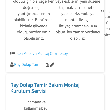
olduğu için bizi seçerken
veya eskilerini yeni düzene
doğru seçimi
taşımak için hizmetler
endi
yaptığınızdan emin
yapabiliriz. mobilya
çü
olabilirsiniz. Bu yüzden,
montajı ile ilgili
tü
bizimle güvende
ihtiyaçlarınız ne olursa
et
olduğunuzdan emin
olsun, her zaman yardımcı
hizm
olabilirsiniz.
olabiliriz.
ikea Mobilya Montaj Cekmekoy
Ray Dolap Tamiri
Ray Dolap Tamir Bakım Montaj
Kurulum Servisi
Zamana ve
kullanıma bağlı