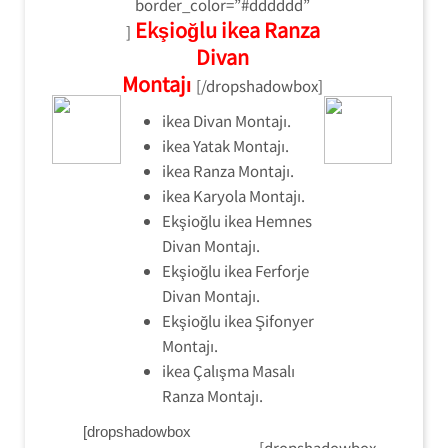
border_color=”#dddddd”
Ekşioğlu ikea Ranza
]
Divan
Montajı
[/dropshadowbox]
ikea Divan Montajı.
ikea Yatak Montajı.
ikea Ranza Montajı.
ikea Karyola Montajı.
Ekşioğlu ikea Hemnes
Divan Montajı.
Ekşioğlu ikea Ferforje
Divan Montajı.
Ekşioğlu ikea Şifonyer
Montajı.
ikea Çalışma Masalı
Ranza Montajı.
[dropshadowbox
[dropshadowbox