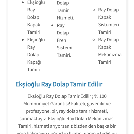
Ekşioğlu
Dolap
Ray
Ray Dolap
Tamir
Dolap
Kapak
Hizmeti.
Kapak
Sistemleri
Ray
Tamiri
Tamiri
Dolap
Ekşioğlu
Ray Dolap
Fren
Ray
Kapak
Sistemi
Dolap
Mekanizma
Tamiri.
Kapağı
Tamiri
Tamiri
Ekşioğlu Ray Dolap Tamir Edilir
Ekşioğlu Ray Dolap Tamir Edilir ; % 100
Memnuniyet Garantisi! kaliteli, güvenilir ve
profesyonel bir, ray dolap tamir hizmeti,
sunmaktayız. Ekşioğlu Ray Dolap Mekanizması
Tamiri, hizmeti arıyorsanız bizden den başka bir
yere bakmayın doğrudan hizmet veren istediğiniz