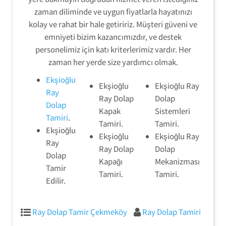
zaman diliminde ve uygun fiyatlarla hayatınızı
kolay ve rahat bir hale getiririz. Müşteri güveni ve
emniyeti bizim kazancımızdır, ve destek
personelimiz için katı kriterlerimiz vardır. Her
zaman her yerde size yardımcı olmak.
Ekşioğlu
Ekşioğlu
Ekşioğlu Ray
Ray
Ray Dolap
Dolap
Dolap
Kapak
Sistemleri
Tamiri
.
Tamiri.
Tamiri.
Ekşioğlu
Ekşioğlu
Ekşioğlu Ray
Ray
Ray Dolap
Dolap
Dolap
Kapağı
Mekanizması
Tamir
Tamiri.
Tamiri.
Edilir.
Ray Dolap Tamir Çekmeköy
Ray Dolap Tamiri