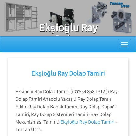
Ray Dolap Tamiri
Ekşioğlu Ray
Dolap
Toggl
Mekanizması
Tamiri
Ekşioğlu Ray Dolap Tamiri
Ekşioğlu Ray Dolap Tamiri (( ☎️554 858 1312 )) Ray
Dolap Tamiri Anadolu Yakası,! Ray Dolap Tamir
Edilir, Ray Dolap Kapak Tamiri, Ray Dolap Kapağı
Tamiri, Ray Dolap Sistemleri Tamiri, Ray Dolap
Mekanizması Tamiri.!
Ekşioğlu Ray Dolap Tamiri
–
Tezcan Usta.