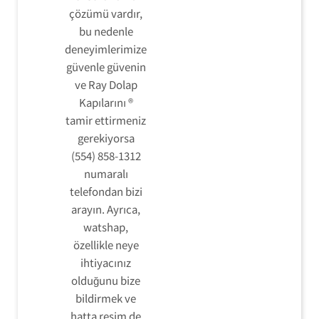
çözümü vardır,
bu nedenle
deneyimlerimize
güvenle güvenin
ve Ray Dolap
Kapılarını ®
tamir ettirmeniz
gerekiyorsa
(554) 858-1312
numaralı
telefondan bizi
arayın. Ayrıca,
watshap,
özellikle neye
ihtiyacınız
olduğunu bize
bildirmek ve
hatta resim de