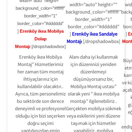
width=”auto” height=””
width=”auto” height=””
wid
background_color=”#ffffff”
background_color=”#ffffff”
backg
border_width=”1″
border_width=”1″
border_color=”#dddddd”
border_color=”#dddddd”
bor
]
Erenköy ikea Mobilya
]
Erenköy ikea Sandalye
]
E
Dolap
Montajı
[/dropshadowbox]
Mont
Montajı
[/dropshadowbox]
Erenköy ikea Mobilya
Alanı daha iyi kullanmak
Büy
Montaj” Hizmetlerimiz
için düzeninizi yeniden
etm
her zaman tüm montaj
düzenlemeyi
karm
ihtiyaçlarınız için
düşünüyorsanız bir,
ve kü
kullanılabilir olacaktır..
Mobilya Montaj ustası”
açab
Ayrıca, tüm personelimiz
olarak yeni ” ikea mobilya
bu sektörde son derece
montajı” ilgilenebiliriz .
gü
deneyimli ve profesyonel
Gerçekten mobilya sökmek
eğ
olduğu için bizi seçerken
veya eskilerini yeni düzene
doğru seçimi
taşımak için hizmetler
endi
yaptığınızdan emin
yapabiliriz. mobilya