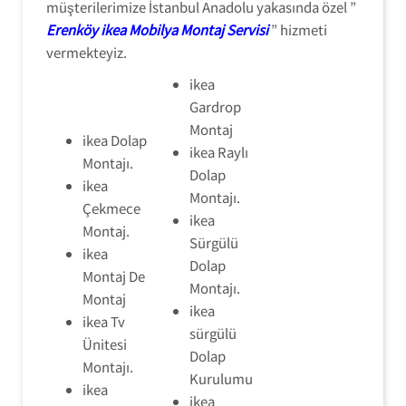
müşterilerimize İstanbul Anadolu yakasında özel ”
Erenköy ikea Mobilya Montaj Servisi
” hizmeti
vermekteyiz.
ikea
Gardrop
Montaj
ikea Dolap
ikea Raylı
Montajı.
Dolap
ikea
Montajı.
Çekmece
ikea
Montaj.
Sürgülü
ikea
Dolap
Montaj De
Montajı.
Montaj
ikea
ikea Tv
sürgülü
Ünitesi
Dolap
Montajı.
Kurulumu
ikea
ikea