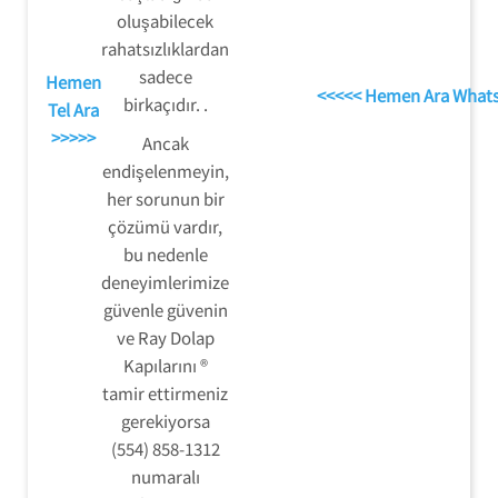
oluşabilecek
rahatsızlıklardan
sadece
Hemen
<<<<< Hemen Ara What
birkaçıdır. .
Tel Ara
>>>>>
Ancak
endişelenmeyin,
her sorunun bir
çözümü vardır,
bu nedenle
deneyimlerimize
güvenle güvenin
ve Ray Dolap
Kapılarını ®
tamir ettirmeniz
gerekiyorsa
(554) 858-1312
numaralı