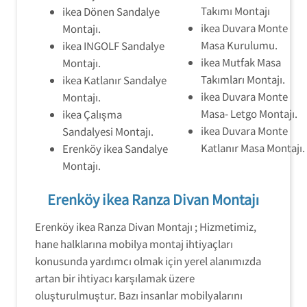
Takımı Montajı
ikea Dönen Sandalye
ikea Duvara Monte
Montajı.
Masa Kurulumu.
ikea INGOLF Sandalye
ikea Mutfak Masa
Montajı.
Takımları Montajı.
ikea Katlanır Sandalye
ikea Duvara Monte
Montajı.
Masa- Letgo Montajı.
ikea Çalışma
ikea Duvara Monte
Sandalyesi Montajı.
Katlanır Masa Montajı.
Erenköy ikea Sandalye
Montajı.
Erenköy ikea Ranza Divan Montajı
Erenköy ikea Ranza Divan Montajı ; Hizmetimiz,
hane halklarına mobilya montaj ihtiyaçları
konusunda yardımcı olmak için yerel alanımızda
artan bir ihtiyacı karşılamak üzere
oluşturulmuştur. Bazı insanlar mobilyalarını