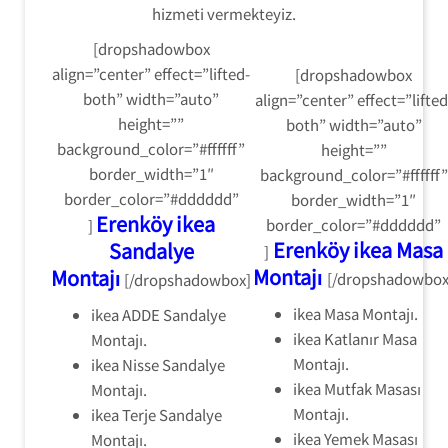
hizmeti vermekteyiz.
[dropshadowbox
align=”center” effect=”lifted-
[dropshadowbox
both” width=”auto”
align=”center” effect=”lifted
height=””
both” width=”auto”
background_color=”#ffffff”
height=””
border_width=”1″
background_color=”#ffffff”
border_color=”#dddddd”
border_width=”1″
Erenköy ikea
border_color=”#dddddd”
]
Erenköy ikea Masa
Sandalye
]
Montajı
Montajı
[/dropshadowbox
[/dropshadowbox]
ikea Masa Montajı.
ikea ADDE Sandalye
ikea Katlanır Masa
Montajı.
Montajı.
ikea Nisse Sandalye
ikea Mutfak Masası
Montajı.
Montajı.
ikea Terje Sandalye
ikea Yemek Masası
Montajı.