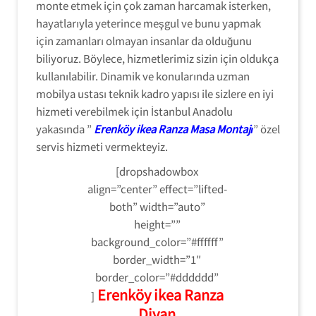
monte etmek için çok zaman harcamak isterken,
hayatlarıyla yeterince meşgul ve bunu yapmak
için zamanları olmayan insanlar da olduğunu
biliyoruz. Böylece, hizmetlerimiz sizin için oldukça
kullanılabilir. Dinamik ve konularında uzman
mobilya ustası teknik kadro yapısı ile sizlere en iyi
hizmeti verebilmek için İstanbul Anadolu
yakasında ”
Erenköy ikea Ranza Masa Montajı
” özel
servis hizmeti vermekteyiz.
[dropshadowbox
align=”center” effect=”lifted-
both” width=”auto”
height=””
background_color=”#ffffff”
border_width=”1″
border_color=”#dddddd”
Erenköy ikea Ranza
]
Divan