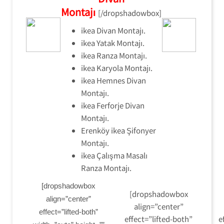
Montajı
[/dropshadowbox]
ikea Divan Montajı.
ikea Yatak Montajı.
ikea Ranza Montajı.
ikea Karyola Montajı.
ikea Hemnes Divan
Montajı.
ikea Ferforje Divan
Montajı.
Erenköy ikea Şifonyer
Montajı.
ikea Çalışma Masalı
Ranza Montajı.
[dropshadowbox
[dropshadowbox
align=”center”
align=”center”
effect=”lifted-both”
effect=”lifted-both”
e