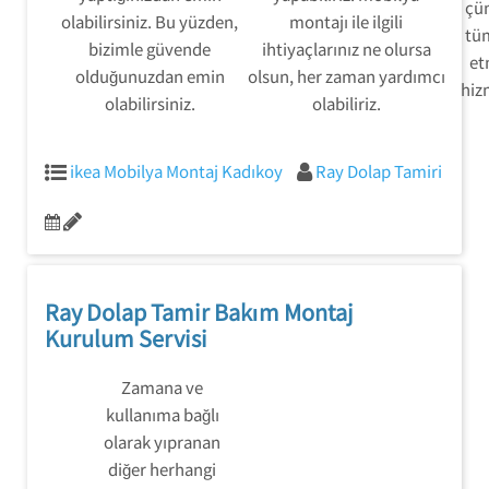
çü
olabilirsiniz. Bu yüzden,
montajı ile ilgili
tü
bizimle güvende
ihtiyaçlarınız ne olursa
et
olduğunuzdan emin
olsun, her zaman yardımcı
hizm
olabilirsiniz.
olabiliriz.
ikea Mobilya Montaj Kadıkoy
Ray Dolap Tamiri
Ray Dolap Tamir Bakım Montaj
Kurulum Servisi
Zamana ve
kullanıma bağlı
olarak yıpranan
diğer herhangi