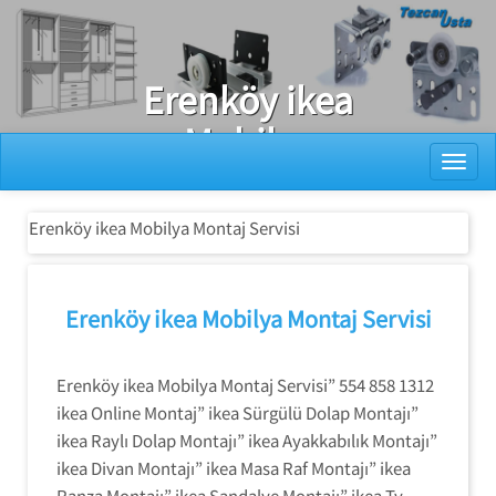
Ray Dolap Tamiri
Erenköy ikea
Mobilya
Toggl
Montaj Servisi
Erenköy ikea Mobilya Montaj Servisi
Erenköy ikea Mobilya Montaj Servisi
Erenköy ikea Mobilya Montaj Servisi” 554 858 1312
ikea Online Montaj” ikea Sürgülü Dolap Montajı”
ikea Raylı Dolap Montajı” ikea Ayakkabılık Montajı”
ikea Divan Montajı” ikea Masa Raf Montajı” ikea
Ranza Montajı” ikea Sandalye Montajı” ikea Tv