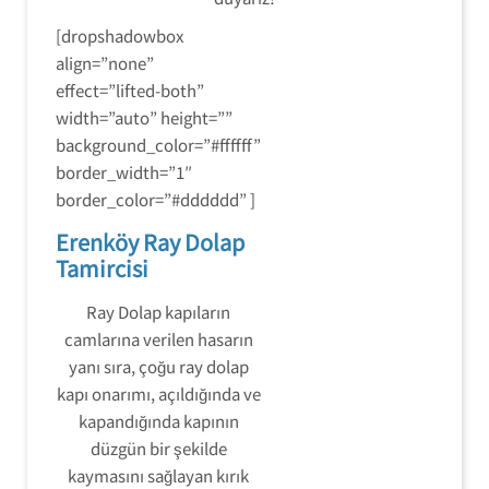
[dropshadowbox
align=”none”
effect=”lifted-both”
width=”auto” height=””
background_color=”#ffffff”
border_width=”1″
border_color=”#dddddd” ]
Erenköy Ray Dolap
Tamircisi
Ray Dolap kapıların
camlarına verilen hasarın
yanı sıra, çoğu ray dolap
kapı onarımı, açıldığında ve
kapandığında kapının
düzgün bir şekilde
kaymasını sağlayan kırık