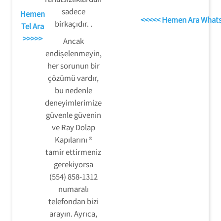
sadece
Hemen
<<<<< Hemen Ara What
birkaçıdır. .
Tel Ara
>>>>>
Ancak
endişelenmeyin,
her sorunun bir
çözümü vardır,
bu nedenle
deneyimlerimize
güvenle güvenin
ve Ray Dolap
Kapılarını ®
tamir ettirmeniz
gerekiyorsa
(554) 858-1312
numaralı
telefondan bizi
arayın. Ayrıca,