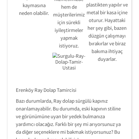
plastikten yapılır ve
kaymasına
hem de
metal bir kasa içine
neden olabilir.
müşterilerimiz
oturur. Hayattaki
için sürekli
her şey gibi, bazen
iyileştirmeler
düzgün çalışmayı
yapmak
bırakırlar ve biraz
istiyoruz.
bakıma ihtiyaç
duyarlar.
Erenköy Ray Dolap Tamircisi
Bazı durumlarda, Ray dolap sürgülü kapınız
onarılamayabilir. Bu durumda, eski kapının stiline
ve görünümüne uyan bir yedek bulmanıza
Ray Dolap Tamir Montaj Servisi
yardımcı olacağız. Farklı bir şey mi arıyorsunuz ya
da diğer seçeneklere mi bakmak istiyorsunuz? Bu