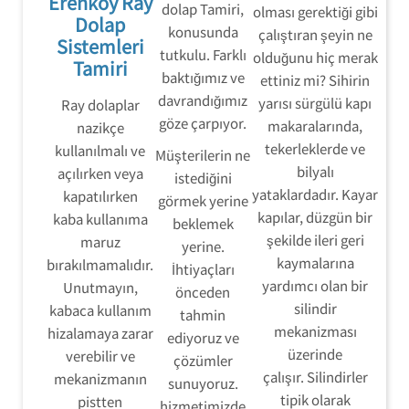
Erenköy Ray
dolap Tamiri,
olması gerektiği gibi
Dolap
konusunda
çalıştıran şeyin ne
Sistemleri
tutkulu. Farklı
olduğunu hiç merak
Tamiri
baktığımız ve
ettiniz mi? Sihirin
davrandığımız
yarısı sürgülü kapı
Ray dolaplar
göze çarpıyor.
makaralarında,
nazikçe
tekerleklerde ve
kullanılmalı ve
Müşterilerin ne
bilyalı
açılırken veya
istediğini
yataklardadır. Kayar
kapatılırken
görmek yerine
kapılar, düzgün bir
kaba kullanıma
beklemek
şekilde ileri geri
maruz
yerine.
kaymalarına
bırakılmamalıdır.
İhtiyaçları
yardımcı olan bir
Unutmayın,
önceden
silindir
kabaca kullanım
tahmin
mekanizması
hizalamaya zarar
ediyoruz ve
üzerinde
verebilir ve
çözümler
çalışır. Silindirler
mekanizmanın
sunuyoruz.
tipik olarak
pistten
hizmetimizde