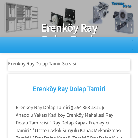
Ray Dolap Tamiri
Erenköy Ray
Dolap Tamir
Toggl
Servisi
Erenköy Ray Dolap Tamir Servisi
Erenköy Ray Dolap Tamiri
Erenköy Ray Dolap Tamiri ⸨ 554 858 1312 ⸩
Anadolu Yakası Kadiköy Erenköy Mahallesi Ray
Dolap Tamircisi ” Ray Dolap Kapak Frenleyici
Tamiri ‘|’ Üstten Askılı Sürgülü Kapak Mekanizması
Tamiri ‘|’ Ray Dolap Kapağı Tamiri ” Ray Dolap Kırık