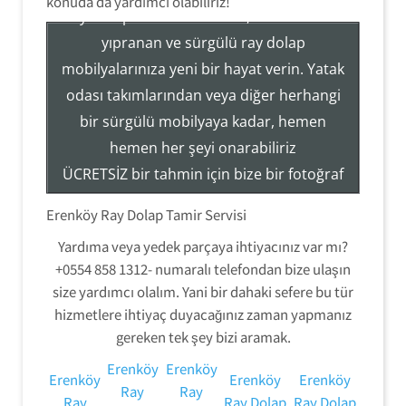
konuda da yardımcı olabiliriz!
Ray Dolap Sistemleri Tamir, Hizmetleri ile
yıpranan ve sürgülü ray dolap
mobilyalarınıza yeni bir hayat verin. Yatak
Tezcan Usta ((( 554 858 1312 )))
odası takımlarından veya diğer herhangi
Servisi
bir sürgülü mobilyaya kadar, hemen
Ray Dolap Mekanizma Sistemleri Tamir Montaj
hemen her şeyi onarabiliriz
ÜCRETSİZ bir tahmin için bize bir fotoğraf
gönderin veya hizmetlerimiz hakkında
Erenköy Ray Dolap Tamir Servisi
daha fazla bilgi edinmek için (554) 858-
Yardıma veya yedek parçaya ihtiyacınız var mı?
1312 numaralı telefondan bizi arayın.
+0554 858 1312- numaralı telefondan bize ulaşın
size yardımcı olalım. Yani bir dahaki sefere bu tür
hizmetlere ihtiyaç duyacağınız zaman yapmanız
gereken tek şey bizi aramak.
Erenköy
Erenköy
Erenköy
Erenköy
Erenköy
Ray
Ray
Ray
Ray Dolap
Ray Dolap