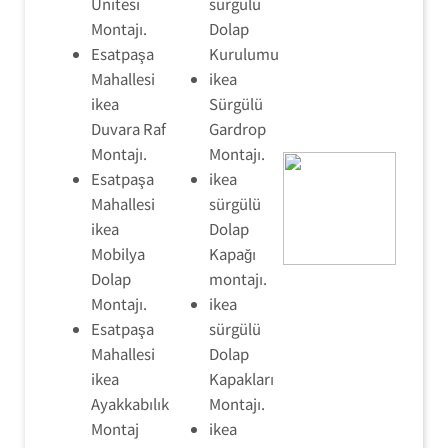
Ünitesi
sürgülü
Montajı.
Dolap
Esatpaşa
Kurulumu
Mahallesi
ikea
ikea
Sürgülü
Duvara Raf
Gardrop
Montajı.
Montajı.
Esatpaşa
ikea
Mahallesi
sürgülü
ikea
Dolap
Mobilya
Kapağı
Dolap
montajı.
Montajı.
ikea
Esatpaşa
sürgülü
Mahallesi
Dolap
ikea
Kapakları
Ayakkabılık
Montajı.
Montaj
ikea