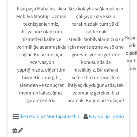
Esatpaşa Mahallesi ikea
Size kolaylık sağlamak için
Mobilya Montaj” Uzman
çalışıyoruz ve sizin
teknisyenlerimiz,
tarafınızdaki tüm yükü
ihtiyacınız olan tüm
kaldırmak
Kesinl
hizmetleri kalite ve
istedik. Mobilyalarınızı sizin
ede
verimliliğe adanmışlıkla
için monte etme ve sökme
olabi
sağlar. Bu hizmet için
görevini yerine getirme
mobil
rezervasyon
konusunda da
büyü
yaptığınızda, diğer tüm
nitelikliyiz. Bir dahaki
hizmetlerimiz gibi,
sefere bu tür servislere
işlemden ve sonuçtan
ihtiyaç duyduğunuzda, tek
memnun kalacağınızı
yapmanız gereken bizi
garanti ederiz.
aramak. Bugün bize ulaşın!
ikea Mobilya Montaj Atasehir
Ray Dolap Tamiri