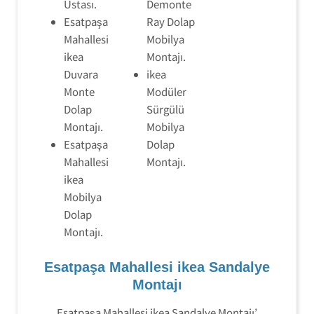
Ustası.
Demonte
Esatpaşa
Ray Dolap
Mahallesi
Mobilya
ikea
Montajı.
Duvara
ikea
Monte
Modüler
Dolap
Sürgülü
Montajı.
Mobilya
Esatpaşa
Dolap
Mahallesi
Montajı.
ikea
Mobilya
Dolap
Montajı.
Esatpaşa Mahallesi ikea Sandalye
Montajı
Esatpaşa Mahallesi ikea Sandalye Montajı’