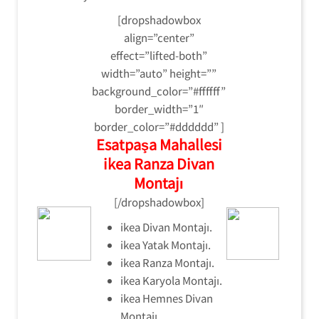
[dropshadowbox
align=”center”
effect=”lifted-both”
width=”auto” height=””
background_color=”#ffffff”
border_width=”1″
border_color=”#dddddd” ]
Esatpaşa Mahallesi
ikea Ranza Divan
Montajı
[/dropshadowbox]
ikea Divan Montajı.
ikea Yatak Montajı.
ikea Ranza Montajı.
ikea Karyola Montajı.
ikea Hemnes Divan
Montajı.