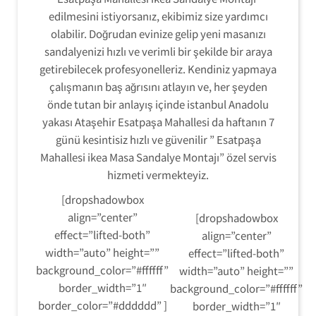
edilmesini istiyorsanız, ekibimiz size yardımcı
olabilir. Doğrudan evinize gelip yeni masanızı
sandalyenizi hızlı ve verimli bir şekilde bir araya
getirebilecek profesyonelleriz. Kendiniz yapmaya
çalışmanın baş ağrısını atlayın ve, her şeyden
önde tutan bir anlayış içinde istanbul Anadolu
yakası Ataşehir Esatpaşa Mahallesi da haftanın 7
günü kesintisiz hızlı ve güvenilir ” Esatpaşa
Mahallesi ikea Masa Sandalye Montajı” özel servis
hizmeti vermekteyiz.
[dropshadowbox
align=”center”
[dropshadowbox
effect=”lifted-both”
align=”center”
width=”auto” height=””
effect=”lifted-both”
background_color=”#ffffff”
width=”auto” height=””
border_width=”1″
background_color=”#ffffff”
border_color=”#dddddd” ]
border_width=”1″