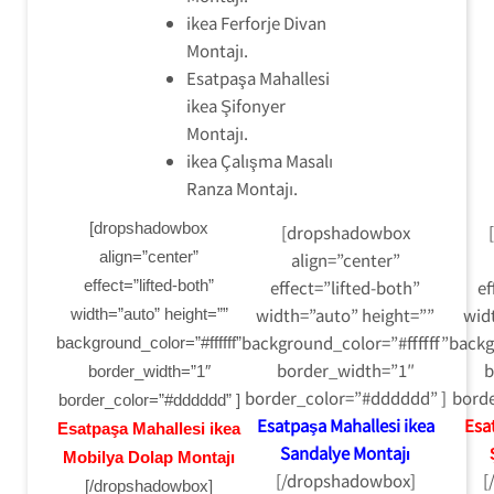
ikea Ferforje Divan
Montajı.
Esatpaşa Mahallesi
ikea Şifonyer
Montajı.
ikea Çalışma Masalı
Ranza Montajı.
[dropshadowbox
[dropshadowbox
align=”center”
align=”center”
effect=”lifted-both”
effect=”lifted-both”
ef
width=”auto” height=””
wid
width=”auto” height=””
background_color=”#ffffff”
backg
background_color=”#ffffff”
border_width=”1″
b
border_width=”1″
border_color=”#dddddd” ]
borde
border_color=”#dddddd” ]
Esatpaşa Mahallesi ikea
Esa
Esatpaşa Mahallesi ikea
Sandalye Montajı
Mobilya Dolap Montajı
[/dropshadowbox]
[
[/dropshadowbox]