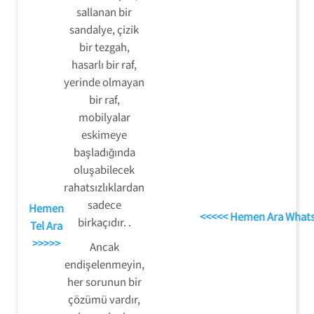
sallanan bir
sandalye, çizik
bir tezgah,
hasarlı bir raf,
yerinde olmayan
bir raf,
mobilyalar
eskimeye
başladığında
oluşabilecek
rahatsızlıklardan
sadece
Hemen
<<<<< Hemen Ara What
birkaçıdır. .
Tel Ara
>>>>>
Ancak
endişelenmeyin,
her sorunun bir
çözümü vardır,