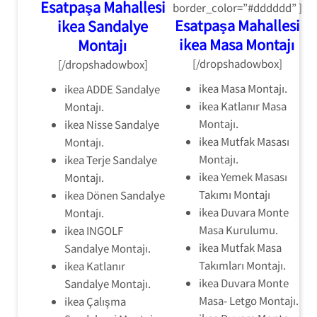
Esatpaşa Mahallesi
border_color=”#dddddd” ]
Esatpaşa Mahallesi
ikea Sandalye
ikea Masa Montajı
Montajı
[/dropshadowbox]
[/dropshadowbox]
ikea Masa Montajı.
ikea ADDE Sandalye
ikea Katlanır Masa
Montajı.
Montajı.
ikea Nisse Sandalye
ikea Mutfak Masası
Montajı.
Montajı.
ikea Terje Sandalye
ikea Yemek Masası
Montajı.
Takımı Montajı
ikea Dönen Sandalye
ikea Duvara Monte
Montajı.
Masa Kurulumu.
ikea INGOLF
ikea Mutfak Masa
Sandalye Montajı.
Takımları Montajı.
ikea Katlanır
ikea Duvara Monte
Sandalye Montajı.
Masa- Letgo Montajı.
ikea Çalışma