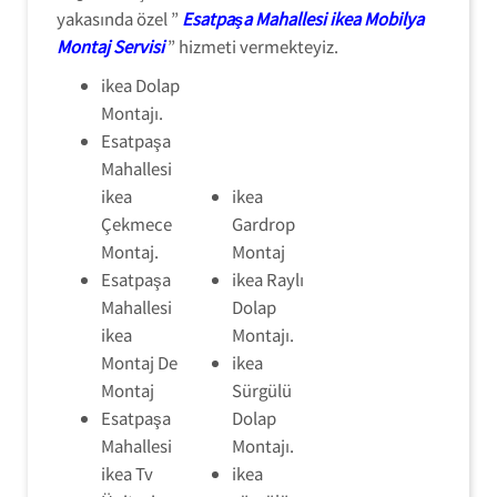
yakasında özel ”
Esatpaşa Mahallesi ikea Mobilya
Montaj Servisi
” hizmeti vermekteyiz.
ikea Dolap
Montajı.
Esatpaşa
Mahallesi
ikea
ikea
Çekmece
Gardrop
Montaj.
Montaj
Esatpaşa
ikea Raylı
Mahallesi
Dolap
ikea
Montajı.
Montaj De
ikea
Montaj
Sürgülü
Esatpaşa
Dolap
Mahallesi
Montajı.
ikea Tv
ikea