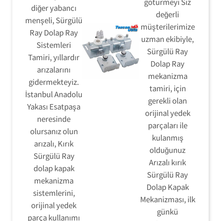
götürmeyi Siz
diğer yabancı
değerli
menşeli, Sürgülü
müşterilerimize
Ray Dolap Ray
uzman ekibiyle,
Sistemleri
Sürgülü Ray
Tamiri, yıllardır
Dolap Ray
arızalarını
mekanizma
gidermekteyiz.
tamiri, için
İstanbul Anadolu
gerekli olan
Yakası Esatpaşa
orijinal yedek
neresinde
parçaları ile
olursanız olun
kulanmış
arızalı, Kırık
olduğunuz
Sürgülü Ray
Arızalı kırık
dolap kapak
Sürgülü Ray
mekanizma
Dolap Kapak
sistemlerini,
Mekanizması, ilk
orijinal yedek
günkü
parça kullanımı