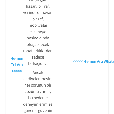
hasarlı bir raf,
yerinde olmayan
bir raf,
mobilyalar
eskimeye
başladığında
oluşabilecek
rahatsızlıklardan
sadece
Hemen
<<<<< Hemen Ara What
birkaçıdır. .
Tel Ara
>>>>>
Ancak
endişelenmeyin,
her sorunun bir
çözümü vardır,
bu nedenle
deneyimlerimize
güvenle güvenin