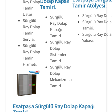
Dolap Kapak
Ray Dolap
Tamir Atölyesi.
Tamiri.
Tamir
Ustası.
Sürgülü Ray Dolap
Sürgülü
Sürgülü
Sürgülü Ray Dola
Ray Dolap
Ray Dolap
Tamiri.
Kapağı
Tamir
Sürgülü Ray Dola
Tamiri.
Servisi.
Yakası.
Sürgülü Ray
Sürgülü
Dolap
Ray Dolap
Sistemleri
Tamir
Tamiri.
Hizmeti.
Sürgülü Ray
Dolap
Mekanizması
Tamiri.
Esatpaşa Sürgülü Ray Dolap Kapağı