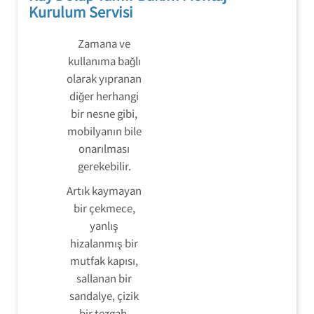
Kurulum Servisi
Zamana ve
kullanıma bağlı
olarak yıpranan
diğer herhangi
bir nesne gibi,
mobilyanın bile
onarılması
gerekebilir.
Artık kaymayan
bir çekmece,
yanlış
hizalanmış bir
mutfak kapısı,
sallanan bir
sandalye, çizik
bir tezgah,