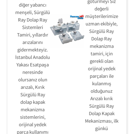
götürmeyi Siz
diğer yabancı
değerli
menşeli, Sürgülü
müşterilerimize
Ray Dolap Ray
uzman ekibiyle,
Sistemleri
Sürgülü Ray
Tamiri, yıllardır
Dolap Ray
arızalarını
mekanizma
gidermekteyiz.
tamiri, için
İstanbul Anadolu
gerekli olan
Yakası Esatpaşa
orijinal yedek
neresinde
parçaları ile
olursanız olun
kulanmış
arızalı, Kırık
olduğunuz
Sürgülü Ray
Arızalı kırık
dolap kapak
Sürgülü Ray
mekanizma
Dolap Kapak
sistemlerini,
Mekanizması, ilk
orijinal yedek
günkü
parça kullanımı