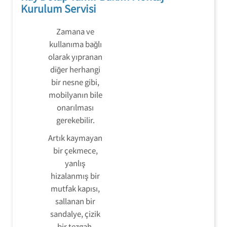
Kurulum Servisi
Zamana ve
kullanıma bağlı
olarak yıpranan
diğer herhangi
bir nesne gibi,
mobilyanın bile
onarılması
gerekebilir.
Artık kaymayan
bir çekmece,
yanlış
hizalanmış bir
mutfak kapısı,
sallanan bir
sandalye, çizik
bir tezgah,