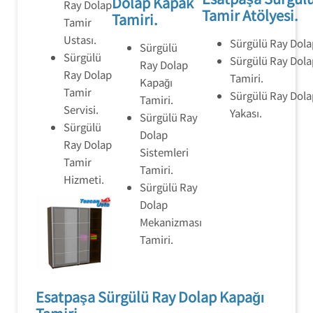
Dolap Kapak
Ray Dolap
Tamir Atölyesi.
Tamiri.
Tamir
Ustası.
Sürgülü Ray Dolap
Sürgülü
Sürgülü
Sürgülü Ray Dola
Ray Dolap
Ray Dolap
Tamiri.
Kapağı
Tamir
Sürgülü Ray Dola
Tamiri.
Servisi.
Yakası.
Sürgülü Ray
Sürgülü
Dolap
Ray Dolap
Sistemleri
Tamir
Tamiri.
Hizmeti.
Sürgülü Ray
Dolap
Mekanizması
Tamiri.
Esatpaşa Sürgülü Ray Dolap Kapağı