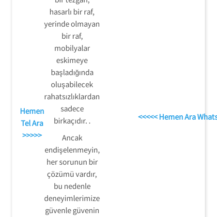
hasarlı bir raf,
yerinde olmayan
bir raf,
mobilyalar
eskimeye
başladığında
oluşabilecek
rahatsızlıklardan
sadece
Hemen
<<<<< Hemen Ara What
birkaçıdır. .
Tel Ara
>>>>>
Ancak
endişelenmeyin,
her sorunun bir
çözümü vardır,
bu nedenle
deneyimlerimize
güvenle güvenin