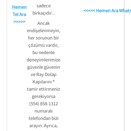
sadece
Hemen
<<<<< Hemen Ara What
birkaçıdır. .
Tel Ara
>>>>>
Ancak
endişelenmeyin,
her sorunun bir
çözümü vardır,
bu nedenle
deneyimlerimize
güvenle güvenin
ve Ray Dolap
Kapılarını ®
tamir ettirmeniz
gerekiyorsa
(554) 858-1312
numaralı
telefondan bizi
arayın. Ayrıca,