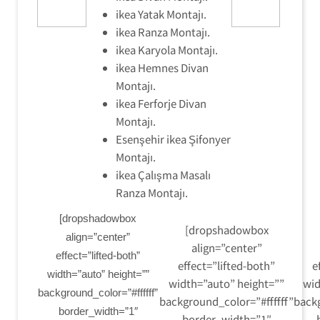
ikea Yatak Montajı.
ikea Ranza Montajı.
ikea Karyola Montajı.
ikea Hemnes Divan
Montajı.
ikea Ferforje Divan
Montajı.
Esenşehir ikea Şifonyer
Montajı.
ikea Çalışma Masalı
Ranza Montajı.
[dropshadowbox
[dropshadowbox
align=”center”
align=”center”
effect=”lifted-both”
effect=”lifted-both”
e
width=”auto” height=””
width=”auto” height=””
wid
background_color=”#ffffff”
background_color=”#ffffff”
backg
border_width=”1″
border_width=”1″