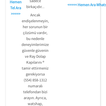
sadece
Hemen
<<<<< Hemen Ara What
birkaçıdır. .
Tel Ara
>>>>>
Ancak
endişelenmeyin,
her sorunun bir
çözümü vardır,
bu nedenle
deneyimlerimize
güvenle güvenin
ve Ray Dolap
Kapılarını ®
tamir ettirmeniz
gerekiyorsa
(554) 858-1312
numaralı
telefondan bizi
arayın. Ayrıca,
watshap,