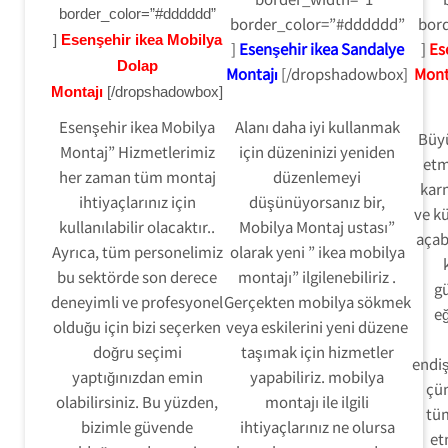
border_color=”#dddddd”
border_color=”#dddddd”
bor
]
Esenşehir ikea Mobilya
]
Esenşehir ikea Sandalye
]
Es
Dolap
Montajı
[/dropshadowbox]
Mont
Montajı
[/dropshadowbox]
Esenşehir ikea Mobilya
Alanı daha iyi kullanmak
Büy
Montaj” Hizmetlerimiz
için düzeninizi yeniden
etm
her zaman tüm montaj
düzenlemeyi
karm
ihtiyaçlarınız için
düşünüyorsanız bir,
ve kü
kullanılabilir olacaktır..
Mobilya Montaj ustası”
açab
Ayrıca, tüm personelimiz
olarak yeni ” ikea mobilya
bu sektörde son derece
montajı” ilgilenebiliriz .
gü
deneyimli ve profesyonel
Gerçekten mobilya sökmek
eğ
olduğu için bizi seçerken
veya eskilerini yeni düzene
doğru seçimi
taşımak için hizmetler
endi
yaptığınızdan emin
yapabiliriz. mobilya
çü
olabilirsiniz. Bu yüzden,
montajı ile ilgili
tü
bizimle güvende
ihtiyaçlarınız ne olursa
et