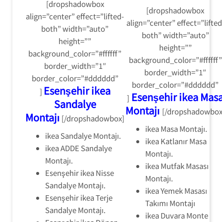
[dropshadowbox
[dropshadowbox
align=”center” effect=”lifted-
align=”center” effect=”lifted
both” width=”auto”
both” width=”auto”
height=””
height=””
background_color=”#ffffff”
background_color=”#ffffff”
border_width=”1″
border_width=”1″
border_color=”#dddddd”
border_color=”#dddddd”
Esenşehir ikea
]
Esenşehir ikea Mas
]
Sandalye
Montajı
[/dropshadowbox
Montajı
[/dropshadowbox]
ikea Masa Montajı.
ikea Sandalye Montajı.
ikea Katlanır Masa
ikea ADDE Sandalye
Montajı.
Montajı.
ikea Mutfak Masası
Esenşehir ikea Nisse
Montajı.
Sandalye Montajı.
ikea Yemek Masası
Esenşehir ikea Terje
Takımı Montajı
Sandalye Montajı.
ikea Duvara Monte