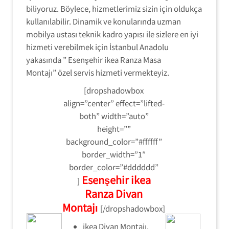
biliyoruz. Böylece, hizmetlerimiz sizin için oldukça
kullanılabilir. Dinamik ve konularında uzman
mobilya ustası teknik kadro yapısı ile sizlere en iyi
hizmeti verebilmek için İstanbul Anadolu
yakasında ” Esenşehir ikea Ranza Masa
Montajı” özel servis hizmeti vermekteyiz.
[dropshadowbox
align=”center” effect=”lifted-
both” width=”auto”
height=””
background_color=”#ffffff”
border_width=”1″
border_color=”#dddddd”
Esenşehir ikea
]
Ranza Divan
Montajı
[/dropshadowbox]
ikea Divan Montajı.