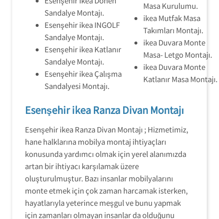
Esenşehir ikea Dönen
Masa Kurulumu.
Sandalye Montajı.
ikea Mutfak Masa
Esenşehir ikea INGOLF
Takımları Montajı.
Sandalye Montajı.
ikea Duvara Monte
Esenşehir ikea Katlanır
Masa- Letgo Montajı.
Sandalye Montajı.
ikea Duvara Monte
Esenşehir ikea Çalışma
Katlanır Masa Montajı.
Sandalyesi Montajı.
Esenşehir ikea Ranza Divan Montajı
Esenşehir ikea Ranza Divan Montajı ; Hizmetimiz,
hane halklarına mobilya montaj ihtiyaçları
konusunda yardımcı olmak için yerel alanımızda
artan bir ihtiyacı karşılamak üzere
oluşturulmuştur. Bazı insanlar mobilyalarını
monte etmek için çok zaman harcamak isterken,
hayatlarıyla yeterince meşgul ve bunu yapmak
için zamanları olmayan insanlar da olduğunu