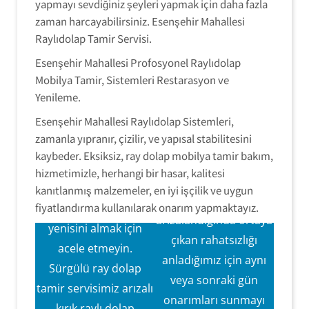
yapmayı sevdiğiniz şeyleri yapmak için daha fazla
zaman harcayabilirsiniz. Esenşehir Mahallesi
Raylıdolap Tamir Servisi.
Esenşehir Mahallesi Profosyonel Raylıdolap
Mobilya Tamir, Sistemleri Restarasyon ve
Yenileme.
Esenşehir Mahallesi Raylıdolap Sistemleri,
RaylıDolap
RaylıDolap
zamanla yıpranır, çizilir, ve yapısal stabilitesini
Tamir Servisi
kaybeder. Eksiksiz, ray dolap mobilya tamir bakım,
Tamir Hizmeti
Sürgülü ray dolap
hizmetimizle, herhangi bir hasar, kalitesi
Sürgülü ray dolap
kapaklarınız
kanıtlanmış malzemeler, en iyi işçilik ve uygun
kapak mekanizmaları
fiyatlandırma kullanılarak onarım yapmaktayız.
arızalandığında,
arızalandığında ortaya
yenisini almak için
çıkan rahatsızlığı
acele etmeyin.
anladığımız için aynı
Sürgülü ray dolap
veya sonraki gün
Aynı Gün Servis
tamir servisimiz arızalı
Hızlı ve verimli
onarımları sunmayı
Hizmeti Sunmayı
kırık raylı dolap