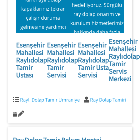
hizmet
hedefliyoruz. Sürgülü
Hedefliyoruz.
kapaklarınız tekrar
ray dolap onarım ve
çalışır duruma
kurulum hizmetlerimiz
gelmesine yardımcı
hakkında daha fazla
olmak için eksiksiz
Esenşehir
bilgi için bugün güler
Esenşehir
Esenşehir
Esenşehir
onarım ve bakım
Mahallesi
yüzlü ve profesyonel
Mahallesi
Mahallesi
Mahallesi
hizmetleri
Raylıdolap
Raylıdolap
Raylıdolap
Raylıdolap
kadromuzla konuşun.
Tamir
sunmaktayız.
Tamir
Tamir
Tamir Usta
Servis
Ustası
Servisi
Servisi
Merkezi
Raylı Dolap Tamir Umraniye
Ray Dolap Tamiri
Ray Dolap Tamir Bakım Montaj