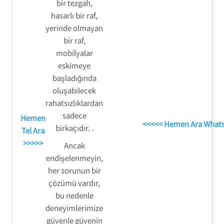
bir tezgah,
hasarlı bir raf,
yerinde olmayan
bir raf,
mobilyalar
eskimeye
başladığında
oluşabilecek
rahatsızlıklardan
sadece
Hemen
<<<<< Hemen Ara What
birkaçıdır. .
Tel Ara
>>>>>
Ancak
endişelenmeyin,
her sorunun bir
çözümü vardır,
bu nedenle
deneyimlerimize
güvenle güvenin