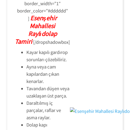
border_width=”1″
border_color=”#dddddd”
Esenşehir
]
Mahallesi
Raylıdolap
Tamiri
[/dropshadowbox]
Kayar kapılı gardırop
sorunları çözebiliriz.
Ayna veya cam
kapılardan çıkan
kenarlar.
Tavandan düşen veya
uzaklaşan üst parça.
Daraltılmış iç
parçalar, raflar ve
asma raylar.
Dolap kapı