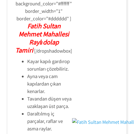
background_color=”#ffffff”
border_width=”1″
border_color=”#dddddd” ]
Fatih Sultan
Mehmet Mahallesi
Raylıdolap
Tamiri
[/dropshadowbox]
Kayar kapılı gardırop
sorunları çözebiliriz.
Ayna veya cam
kapılardan çıkan
kenarlar.
Tavandan düşen veya
uzaklaşan üst parça.
Daraltılmış iç
parçalar, raflar ve
asma raylar.