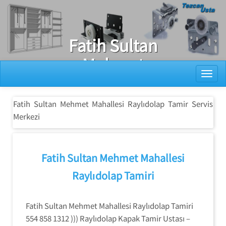
Ray Dolap Tamiri
Fatih Sultan
Mehmet
Toggl
Mahallesi
Raylıdolap
Fatih Sultan Mehmet Mahallesi Raylıdolap Tamir Servis
Tamir Servis
Merkezi
Merkezi
Fatih Sultan Mehmet Mahallesi
Raylıdolap Tamiri
Fatih Sultan Mehmet Mahallesi Raylıdolap Tamiri
554 858 1312 ))) Raylıdolap Kapak Tamir Ustası –