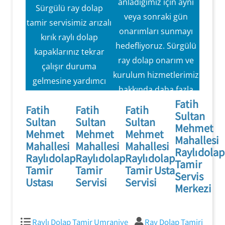
anladığımız için aynı
Sürgülü ray dolap
veya sonraki gün
Aynı Gün Servis
tamir servisimiz arızalı
Hızlı ve verimli
onarımları sunmayı
Hizmeti Sunmayı
kırık raylı dolap
hizmet
hedefliyoruz. Sürgülü
Hedefliyoruz.
kapaklarınız tekrar
ray dolap onarım ve
çalışır duruma
kurulum hizmetlerimiz
gelmesine yardımcı
hakkında daha fazla
olmak için eksiksiz
Fatih
bilgi için bugün güler
Fatih
Fatih
Fatih
onarım ve bakım
Sultan
yüzlü ve profesyonel
Sultan
Sultan
Sultan
hizmetleri
Mehmet
Mehmet
Mehmet
Mehmet
kadromuzla konuşun.
Mahallesi
sunmaktayız.
Mahallesi
Mahallesi
Mahallesi
Raylıdolap
Raylıdolap
Raylıdolap
Raylıdolap
Tamir
Tamir
Tamir
Tamir Usta
Servis
Ustası
Servisi
Servisi
Merkezi
Raylı Dolap Tamir Umraniye
Ray Dolap Tamiri