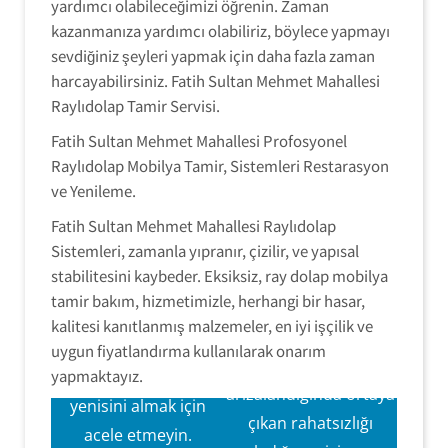
yardımcı olabileceğimizi öğrenin. Zaman
kazanmanıza yardımcı olabiliriz, böylece yapmayı
sevdiğiniz şeyleri yapmak için daha fazla zaman
harcayabilirsiniz. Fatih Sultan Mehmet Mahallesi
Raylıdolap Tamir Servisi.
Fatih Sultan Mehmet Mahallesi Profosyonel
Raylıdolap Mobilya Tamir, Sistemleri Restarasyon
ve Yenileme.
Fatih Sultan Mehmet Mahallesi Raylıdolap
Sistemleri, zamanla yıpranır, çizilir, ve yapısal
RaylıDolap
RaylıDolap
stabilitesini kaybeder. Eksiksiz, ray dolap mobilya
Tamir Servisi
tamir bakım, hizmetimizle, herhangi bir hasar,
Tamir Hizmeti
Sürgülü ray dolap
kalitesi kanıtlanmış malzemeler, en iyi işçilik ve
Sürgülü ray dolap
kapaklarınız
uygun fiyatlandırma kullanılarak onarım
kapak mekanizmaları
yapmaktayız.
arızalandığında,
arızalandığında ortaya
yenisini almak için
çıkan rahatsızlığı
acele etmeyin.