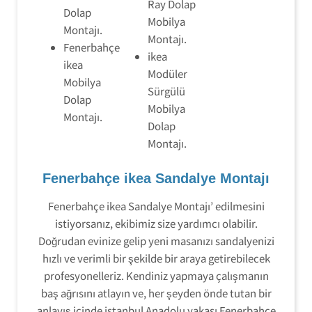
Ray Dolap
Dolap
Mobilya
Montajı.
Montajı.
Fenerbahçe
ikea
ikea
Modüler
Mobilya
Sürgülü
Dolap
Mobilya
Montajı.
Dolap
Montajı.
Fenerbahçe ikea Sandalye Montajı
Fenerbahçe ikea Sandalye Montajı’ edilmesini
istiyorsanız, ekibimiz size yardımcı olabilir.
Doğrudan evinize gelip yeni masanızı sandalyenizi
hızlı ve verimli bir şekilde bir araya getirebilecek
profesyonelleriz. Kendiniz yapmaya çalışmanın
baş ağrısını atlayın ve, her şeyden önde tutan bir
anlayış içinde istanbul Anadolu yakası Fenerbahçe