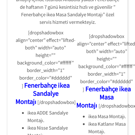
de haftanın 7 günü kesintisiz hızlı ve güvenilir ”
Fenerbahçe ikea Masa Sandalye Montajı” özel
servis hizmeti vermekteyiz.
[dropshadowbox
[dropshadowbox
align=”center” effect=”lifted-
align=”center” effect=”lifted
both” width=”auto”
both” width=”auto”
height=””
height=””
background_color=”#ffffff”
background_color=”#ffffff”
border_width=”1″
border_width=”1″
border_color=”#dddddd”
border_color=”#dddddd”
Fenerbahçe ikea
]
Fenerbahçe ikea
]
Sandalye
Masa
Montajı
[/dropshadowbox]
Montajı
[/dropshadowbox
ikea ADDE Sandalye
ikea Masa Montajı.
Montajı.
ikea Katlanır Masa
ikea Nisse Sandalye
Montajı.