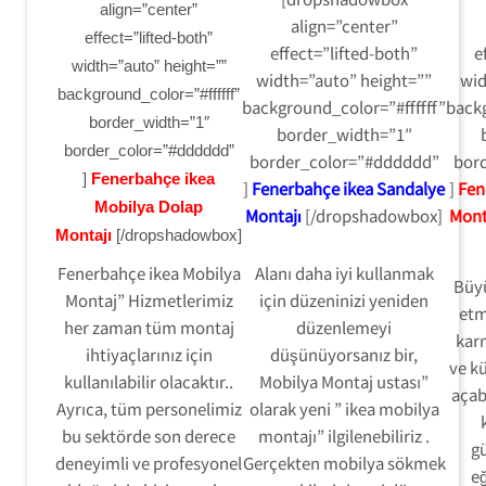
align=”center”
align=”center”
effect=”lifted-both”
effect=”lifted-both”
e
width=”auto” height=””
width=”auto” height=””
wid
background_color=”#ffffff”
background_color=”#ffffff”
backg
border_width=”1″
border_width=”1″
border_color=”#dddddd”
border_color=”#dddddd”
bor
]
Fenerbahçe ikea
]
Fenerbahçe ikea Sandalye
]
Fen
Mobilya Dolap
Montajı
[/dropshadowbox]
Mont
Montajı
[/dropshadowbox]
Fenerbahçe ikea Mobilya
Alanı daha iyi kullanmak
Büy
Montaj” Hizmetlerimiz
için düzeninizi yeniden
etm
her zaman tüm montaj
düzenlemeyi
karm
ihtiyaçlarınız için
düşünüyorsanız bir,
ve kü
kullanılabilir olacaktır..
Mobilya Montaj ustası”
açab
Ayrıca, tüm personelimiz
olarak yeni ” ikea mobilya
bu sektörde son derece
montajı” ilgilenebiliriz .
gü
deneyimli ve profesyonel
Gerçekten mobilya sökmek
eğ