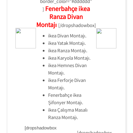
border_color=”#dddddd”
Fenerbahçe ikea
]
Ranza Divan
Montajı
[/dropshadowbox]
ikea Divan Montajı.
ikea Yatak Montajı.
ikea Ranza Montajı.
ikea Karyola Montajı.
ikea Hemnes Divan
Montajı.
ikea Ferforje Divan
Montajı.
Fenerbahçe ikea
Şifonyer Montajı.
ikea Çalışma Masalı
Ranza Montajı.
[dropshadowbox
[dropshadowbox