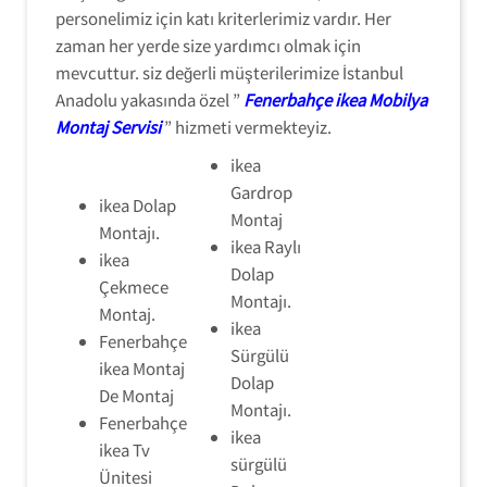
personelimiz için katı kriterlerimiz vardır. Her
zaman her yerde size yardımcı olmak için
mevcuttur. siz değerli müşterilerimize İstanbul
Anadolu yakasında özel ”
Fenerbahçe ikea Mobilya
Montaj Servisi
” hizmeti vermekteyiz.
ikea
Gardrop
ikea Dolap
Montaj
Montajı.
ikea Raylı
ikea
Dolap
Çekmece
Montajı.
Montaj.
ikea
Fenerbahçe
Sürgülü
ikea Montaj
Dolap
De Montaj
Montajı.
Fenerbahçe
ikea
ikea Tv
sürgülü
Ünitesi