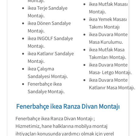
Montajı.
ikea Mutfak Masası
ikea Terje Sandalye
Montajı.
Montajı.
ikea Yemek Masası
ikea Dönen Sandalye
Takımı Montajı
Montajı.
ikea Duvara Monte
ikea INGOLF Sandalye
Masa Kurulumu.
Montajı.
ikea Mutfak Masa
ikea Katlanır Sandalye
Takımları Montajı.
Montajı.
ikea Duvara Monte
ikea Çalışma
Masa- Letgo Montajı.
Sandalyesi Montajı.
ikea Duvara Monte
Fenerbahçe ikea
Katlanır Masa Montajı.
Sandalye Montajı.
Fenerbahçe ikea Ranza Divan Montajı
Fenerbahçe ikea Ranza Divan Montajı ;
Hizmetimiz, hane halklarına mobilya montaj
ihtiyaçları konusunda yardımcı olmak için yerel