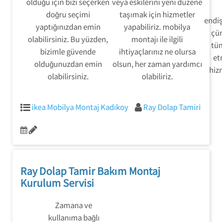
olduğu için bizi seçerken
veya eskilerini yeni düzene
doğru seçimi
taşımak için hizmetler
endi
yaptığınızdan emin
yapabiliriz. mobilya
çü
olabilirsiniz. Bu yüzden,
montajı ile ilgili
tü
bizimle güvende
ihtiyaçlarınız ne olursa
et
olduğunuzdan emin
olsun, her zaman yardımcı
hizm
olabilirsiniz.
olabiliriz.
ikea Mobilya Montaj Kadıkoy
Ray Dolap Tamiri
Ray Dolap Tamir Bakım Montaj
Kurulum Servisi
Zamana ve
kullanıma bağlı