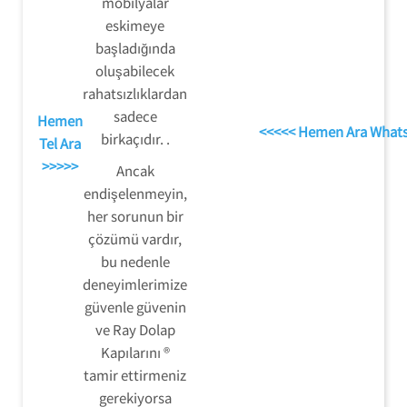
mobilyalar
eskimeye
başladığında
oluşabilecek
rahatsızlıklardan
sadece
Hemen
<<<<< Hemen Ara What
birkaçıdır. .
Tel Ara
>>>>>
Ancak
endişelenmeyin,
her sorunun bir
çözümü vardır,
bu nedenle
deneyimlerimize
güvenle güvenin
ve Ray Dolap
Kapılarını ®
tamir ettirmeniz
gerekiyorsa