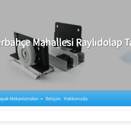
rbahçe Mahallesi Raylıdolap T
apak Mekanizmaları
İletişim
Hakkımızda