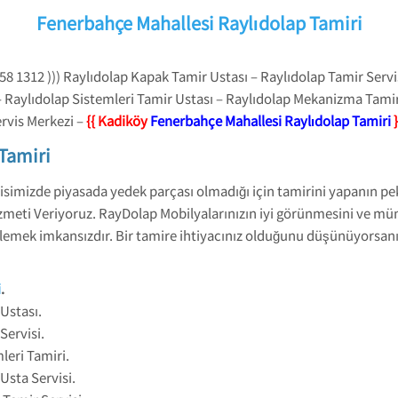
Fenerbahçe Mahallesi Raylıdolap Tamiri
8 1312 ))) Raylıdolap Kapak Tamir Ustası – Raylıdolap Tamir Servis
 Raylıdolap Sistemleri Tamir Ustası – Raylıdolap Mekanizma Tamir
ervis Merkezi –
{{ Kadiköy
Fenerbahçe Mahallesi Raylıdolap Tamiri
}
Tamiri
isimizde piyasada yedek parçası olmadığı için tamirini yapanın 
 Hizmeti Veriyoruz. RayDolap Mobilyalarınızın iyi görünmesini ve
emek imkansızdır. Bir tamire ihtiyacınız olduğunu düşünüyorsanız,
i
.
Ustası.
Servisi.
leri Tamiri.
Usta Servisi.