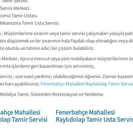
Tamir Servisi.
Servis Merkezi.
izma Tamir Ustası.
Mekanizma Tamir Usta Servisi.
; Müşterilerime onarım veya tamir servisi çalışmaları yoluyla paha
irlikte düşünmek ve bir onarımın hala faydalı olup olmadığını veya 
e olumlu ve tatmin edici bir çözüm bulabiliriz.
 Merkezi ; Ayrıca mevcut veya yeni mobilyaların müşterilerimin is
rımla işlevlerin geri kazanılması için servisimiz,
rvisi ; size nasıl yardımcı olabileceğimizi öğrenin. Zaman kazanm
an harcayabilirsiniz.
Fenerbahçe Mahallesi Raylıdolap Tamir Servis
Mobilya Tamir, Sistemleri Resterasyon ve Yenileme.
ahçe Mahallesi
Fenerbahçe Mahallesi
olap Tamir Servisi
Raylıdolap Tamir Usta Servis